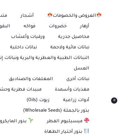
العروض والخصومات
أشجار
متس
أزهار
خضروات
فواكه
البقو
محاصيل جذرية
ورقيات وأعشاب
نباتات مائية ولاحمة
نباتات داخلية
النباتات الطبية والعطرية والبرية ونباتات إنت
العسل
نباتات أخرى
المغلفات والصناديق
مغذيات وأسمدة
مبيدات فطرية وحشر
أدوات زراعية
زيوت (Oils)
0
بذور بالجملة (Wholesale Seeds)
ميسيليوم الفطر
بذور المايكرو
بذور أختيار الطهاة