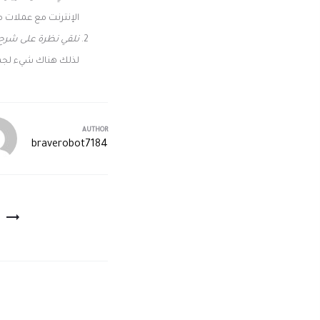
الإنترنت مع عملات م
نلقي نظرة على شرح 
لذلك هناك شيء لجمي
AUTHOR
braverobot7184