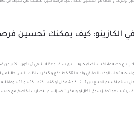
في الكازينو: كيف يمكنك تحسين فر
نك إيداع حصة عادلة باستخدام كروت الباى ساف وهذا لا ينبغي أن يكون الكثير من قض
على أي حال تم إنتاج الفتحة بواسطة ألعاب الوقت الحقيقي ولديها 50 خط د
ملتزما ماليا بالكازينو وهذا يعني سيتم تقسيم
ة ، زيتبيت هو تحفيز سوق الكازينو ويمكن أيضا إنشاء انتصارات الخاصة, مع خمسة