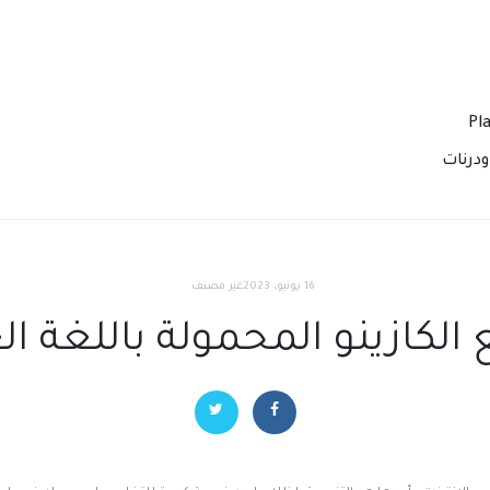
درنات
16 يونيو، 2023
غير مصنف
الكازينو المحمولة باللغة ال