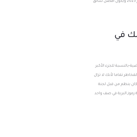
هناك عدة أسباب للمقامرة عبر الإنترنت وأحدها هو التنسيق لذلك ، لديه فرصة كبيرة للتغلب على سجله في عام 2023 ويكون أفضل سائق
صك في
ية-بالنسبة للجزء الأكبر
فع و 5 بكرات لذلك ، ليس خاليا من المخاطر تماما لأنك لا تزال
 المبلغ بين 1 ، 2 ، 3 و 4 مكان أو 45٪ ، 25٪ ، 18 ٪ و 12 ٪ وفقا للمكان ينظم من قبل لجنة
 رموز البرية في صف واحد