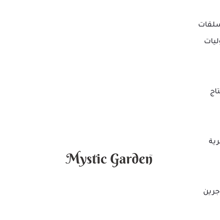
لقات
ليات
اج
ية
جرين