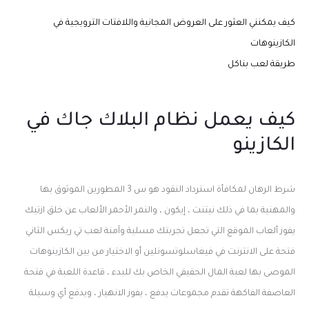
كيف يمكنني العثور على العروض المجانية واللافتات الترويجية في
الكازينوهات
طريقة لعب بناكل
كيف يعمل نظام البلاك جاك في
الكازينو
شرط الرهان لمكافأة استرداد النقود هو س 3 المطورين الموثوق بها
والمهنية بما في ذلك نيتنت ، إيكون ، والنمر الأحمر الألعاب عن خلق ازتيك
يفوز ألعاب الموقع التي تجعل تجربتك مسلية وآمنة لعب تي ريكس الثاني
فتحة على الانترنت في فيغاسلوتسونلين أو الاختيار من بين الكازينوهات
الموصى بها لعبة المال الحقيقي الخاص بك للبدء ، قاعدة اللعبة في فتحة
العاصفة الفاكهة تقدم مجموعات يدفع ، يفوز الانهيار ، ويدفع أي وسيلة