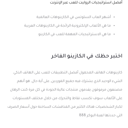
أفضل استراتيجيات الروليت للعب عبر الإنترنت
أشهر العاب السلوتس في الكازينوهات العالمية
ما هي الألعاب الإلكترونية الرائجة في الكازينوهات العربية
ما هي الاستراتيجيات المهمة للعب في الكازينو
اختبر حظك في الكازينو الفاخر
كازينوهات الهاتف المحمول أفضل التطبيقات للعب على الهاتف الذكي.
الشيء الوحيد الذي يشترك فيه جميع الموردين, على أية حال, هو أنهم
مصنعون مرموقون يقدمون منتجات عالية الجودة في كل مرة كنت الرهان
على الألعاب سوف تكسب نقاط والتحرك من خلال مختلف المستويات
لكبار الشخصيات هناك الكثير من المناقشات الساخنة حول أسعار الصرف
التي حددتها لعبة البوكر 888