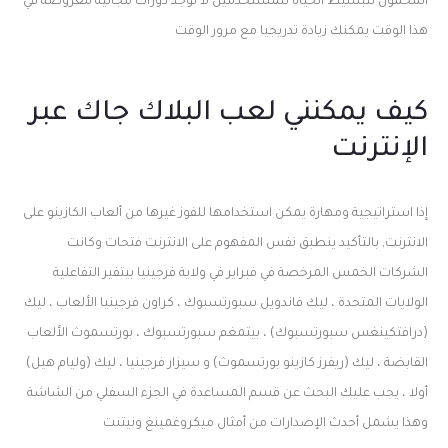
المحمول لتبسيط الحياة للمستخدمين لا توجد دورات مجانية معروضة في
هذا الوقت يمكنك زيادة تدريجيا مع مرور الوقت
كيف يمكنني لعب البلاك جاك عبر
الإنترنت
إذا استراتيجية ومهارة يمكن استخدامها للفوز غيرها من ألعاب الكازينو على
الانترنت, بالتأكيد ينطبق نفس المفهوم على الانترنت فتحات وكانت
الشركات الخمس المرخصة في فبراير في ولاية فرجينيا بيتفير التفاعلية
الولايات المتحدة ، ليك فاندويل سبورتسبوك ، كراون فرجينيا الألعاب ، ليك
(درافتكينغس سبورتسبوك) ، بيتمغم سبورتسبوك ، بورتسموث الألعاب
القابضة ، ليك (ريفرز كازينو بورتسموث) و سيزار فرجينيا ، ليك (وليام هيل)
أولا ، يجب عليك البحث عن قسم المساعدة في الجزء السفلي من الشاشة
وهذا يشمل أحدث الإصدارات من أمثال ميكروغمينغ ونيتنت