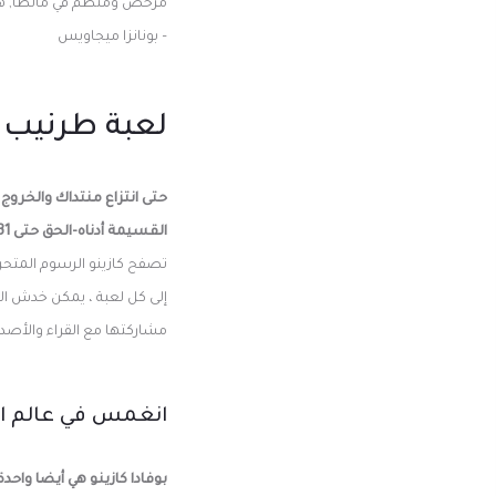
مرخص ومنظم في مالطا, هذا
– بونانزا ميجاويس
لعبة طرنيب 41 اون لاين
حتى انتزاع منتداك والخروج
القسيمة أدناه-الحق حتى 31 يوليو
تصفح كازينو الرسوم المتحر
إلى كل لعبة ، يمكن خدش الفوز
مشاركتها مع القراء والأصدق
انغمس في عالم الل
بوفادا كازينو هي أيضا واحد