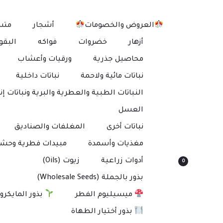
العروض والخصومات
أشجار
متس
أزهار
خضروات
فواكه
البقو
محاصيل جذرية
ورقيات وأعشاب
نباتات مائية ولاحمة
نباتات داخلية
النباتات الطبية والعطرية والبرية ونباتات إنت
العسل
نباتات أخرى
المغلفات والصناديق
مغذيات وأسمدة
مبيدات فطرية وحشر
أدوات زراعية
زيوت (Oils)
0
بذور بالجملة (Wholesale Seeds)
ميسيليوم الفطر
بذور المايكرو
بذور أختيار الطهاة