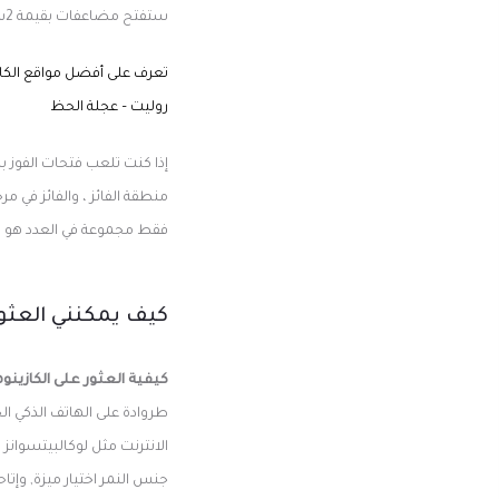
ستفتح مضاعفات بقيمة 2س, 5س, و 10س يعد دعم العملاء من أهم الاعتبارات عند اختيار موقع جديد
تعرف على أفضل مواقع الكازي
روليت – عجلة الحظ
إذا كنت تلعب فتحات الفوز با
منطقة الفائز ، والفائز في م
فقط مجموعة في العدد هو ي
كيف يمكنني العثور
كيفية العثور على الكازينوه
طروادة على الهاتف الذكي ا
جنس النمر اختيار ميزة, وإت