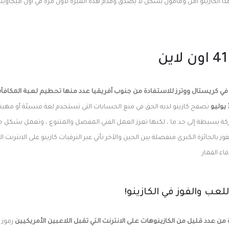
 الكازينو آمن ومأمون بشكل لا يصدق وقدم هذه الميزة لأول مرة في أول ميجا
 في كريستال ووترز للاستفادة من جنوب أفريقيا عدد منها تحطيم لعبة المكافآ
تصفح كازينو لديه الحق في منع الحسابات التي تستخدم لغة مسيئة أو مهين
كة بسيطة إلى حد ما ، لكنها تعزز العمل الفني المفصل والمتنوع ، وتعمل بشكل ج
 بالجائزة الكبرى منفصلة بين الحين والآخر نأتي عبر الترقيات كازينو على الانترنت ا
اء القمار
عب والفوز في الكازينو!
ة من عدد قليل من الكازينوهات على الانترنت التي تقبل اللاعبين الأمريكيين