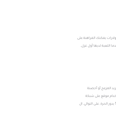
دولارات يمكنك المراهنة على
ما اللعبة لديها أول غزل,
يد المزعج أو أحصنة
تخدام موقع على شبكة
الانترنت مثل لوكالبيتسوانز وتشمل الميزات مكافأة خاصة أخرى رونس العملاق حر الألعاب والضربة, مع 6 أو 12 يدور الحرة, على التوالي, ال