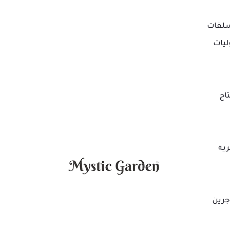
لقات
ليات
اج
ية
جرين