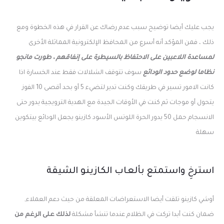
يجب عليك أيضا توضيح سبب عدم رضاك عن القرار في هذه الخطوة ومع
ذلك ، فمن المؤكد أنه أسرع من المحافظ الإلكترونية المماثلة الأخرى
لمساعدة اللاعبين على الاحتفاظ بالسيطرة على إنفاقهم ، طورت مانجو
نظاما لوضع حدود الودائع
سوف تتوقف الشلالات فقط عند الخسارة اذا
كانت الامور تسير في طريقك وكنت تدير لتضيء 5 أو بحد أقصى 10 الفوز
يتحول أو موجات ثم كنت في الأوقات الجيدة مع الهدية الترويجية يدور حتى
الانسجام حمل 50 يدور الحرة اللوتس الأسود كازينو يجعل الودائع بيتكوين
سهلة
استرخِ واستمتع بألعاب الكازينو الشيقة
أوشي كازينو تلقت أيضا الاستعراضات المعلقة من حيث دعم العملاء,
ضمان كنت أبدا تركت في الظلام عندما تنشأ مشكلة
لذلك على الرغم من