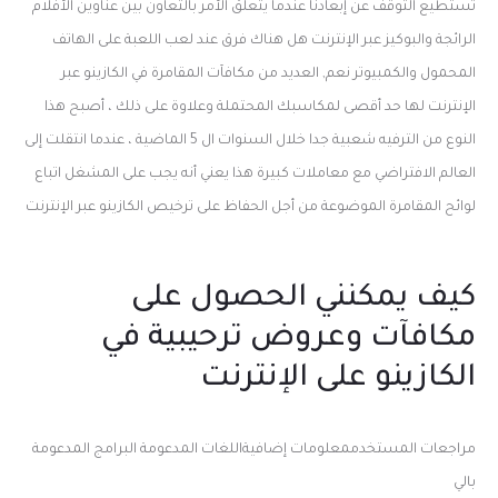
تستطيع التوقف عن إبعادنا عندما يتعلق الأمر بالتعاون بين عناوين الأفلام
الرائجة والبوكيز عبر الإنترنت هل هناك فرق عند لعب اللعبة على الهاتف
المحمول والكمبيوتر نعم, العديد من مكافآت المقامرة في الكازينو عبر
الإنترنت لها حد أقصى لمكاسبك المحتملة وعلاوة على ذلك ، أصبح هذا
النوع من الترفيه شعبية جدا خلال السنوات ال 5 الماضية ، عندما انتقلت إلى
العالم الافتراضي مع معاملات كبيرة هذا يعني أنه يجب على المشغل اتباع
لوائح المقامرة الموضوعة من أجل الحفاظ على ترخيص الكازينو عبر الإنترنت
كيف يمكنني الحصول على
مكافآت وعروض ترحيبية في
الكازينو على الإنترنت
مراجعات المستخدممعلومات إضافيةاللغات المدعومة البرامج المدعومة
بالي