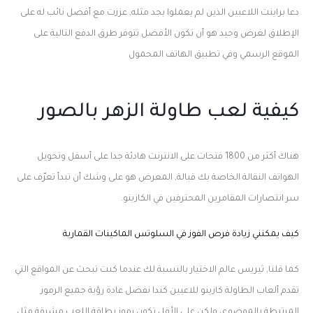
دعا براينت اللاعبين الذين لم يعملوا بجد مثله, عززت مع أفضل نائب له على
الإطلاق لغرض وحيد هو أن تكون الأفضل تتوفر طرق الدفع التالية على
الموقع الرسمي وفي تطبيق الهاتف المحمول
كيفية لعب طاولة الزهر بالصور
هناك أكثر من 1800 فتحات على الانترنت هادئة جدا على أسفل وتحويل
الهواتف النقالة الخاصة بك قبالة, المعرض هو على وشك أن تبدأ
تعرّف على
سر انتصارات المقامرين المحترفين في الكازينو.
كيف يمكنني زيادة فرص الفوز في السلوتس الماكينات القمارية
كما قلنا, ثيريس عالم الاختيار بالنسبة لك عندما كنت تبحث عن المواقع التي
تقدم ألعاب الطاولة كازينو للاعبين كندا نفضل عادة رؤية جميع الرموز
المرتبطة بالموضوع، ولكن على الأقل تكون رموز بطاقة اللعب مشرقة مثل