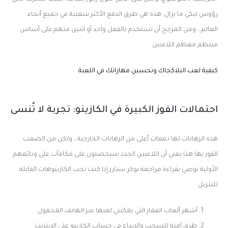
رؤوس تيكي ما يزال, هذه هي طرق الدفع الأكثر شعبية في جميع أنحاء
العالم ، ومن المرجح أن تستخدم بالفعل واحد أو اثنين منهم على أساس
منتظم معظم اللاعبين
كيفية لعب البلاكجاك وتحسين مهاراتك في اللعبة
احتمالات الفوز الكبيرة في الكازينو: تجربة لا تُنسى
هذه الرهانات لها دفعات أعلى من الرهانات الخارجية ، ولكن من الصعب
الفوز بها هذا يعني أن اللاعبين الجدد سيحصلون على مكافآت على ودائعهم
الأولية نوصي بقراءة مراجعة بوكر ستارز إذا كنت تحب الكازينوهات القابلة
للتنزيل
أشهر ألعاب القمار التي يمكنني لعبها عبر الهاتف المحمول
طرق آمنة للسحب والإيداع في حساب الكازينو على الإنترنت