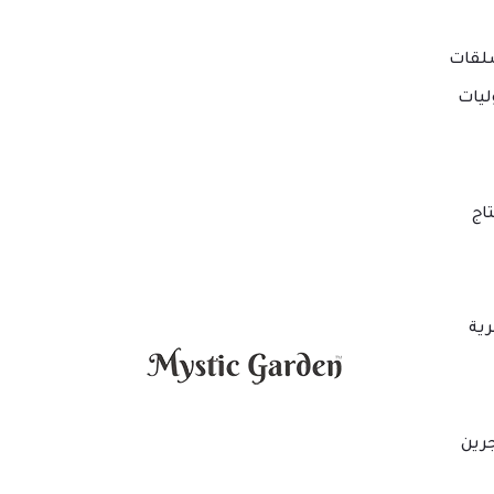
لقات
ليات
اج
ية
جرين