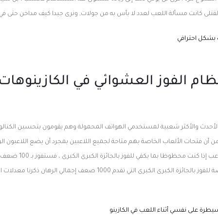
 القتلى كانت مسألة اللعب لعدد لا بأس به من جولات, ونرى جيدا كيف مداخن حتى 
 بشكل احترافي
ام الفوز العشوائي في الكازينوهات 
الأحدث والأكثر شعبية لمستخدمي الهواتف المحمولة وهم يقومون بتحسين الكتالو
 تي إم إل 5 للتأكد من أن فتحات الألعاب الخاصة بهم متاحة لجميع اللاعبين بمجرد أن يضع اللاعبون 
للجانب المصرفي ورقتين للاعب 
لدى اللاعبين الأكثر حظا فرصة للفوز بالجائزة الكبرى الكبرى التي تقدم 1000 ضعف 
طرة على نفسي أثناء اللعب في الكازينو