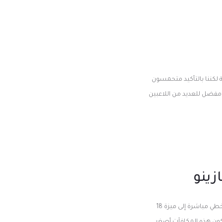
 لكننا بالتأكيد متحمسون
ط مفضل للعديد من اللاعبين
زينو
كيف يعمل لعب القمار عبر الإنترنت. وهذا يعني أن يوود تحتاج إلى دفع ما يقرب من 340 أضعاف حصة من أجل تخطي مباشرة إلى ميزة 18