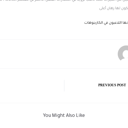
ليل من الميزات كنت ذاهب لرؤية في انتصارات الفلفل الأحمر في معظم الحالات ، 
يكون لها رهان أعلى
حها اللاعبون في الكازينوهات
PREVIOUS POST
You Might Also Like