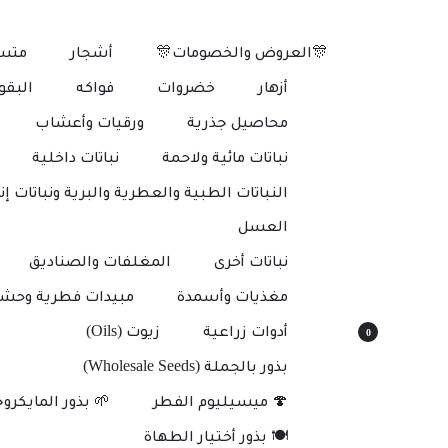
🎊العروض والخصومات🎊
أشجار
متس
أزهار
خضروات
فواكه
البقو
محاصيل جذرية
ورقيات وأعشاب
نباتات مائية ولاحمة
نباتات داخلية
النباتات الطبية والعطرية والبرية ونباتات إنت
العسل
نباتات أخرى
المغلفات والصناديق
مغذيات وأسمدة
مبيدات فطرية وحشر
أدوات زراعية
زيوت (Oils)
0
بذور بالجملة (Wholesale Seeds)
🍄 ميسيليوم الفطر
🌱 بذور المايكرو
🍽️ بذور أختيار الطهاة