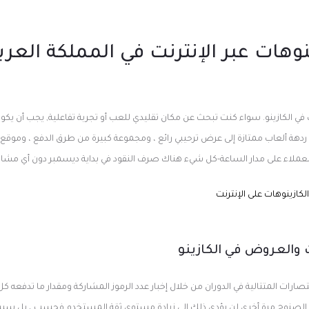
وهات عبر الإنترنت في المملكة العرب
في الكازينو. سواء كنت تبحث عن مكان تقليدي للعب أو تجربة تفاعلية, يجب أن يكون
ردهة ألعاب ممتازة إلى عرض ترحيبي رائع ، ومجموعة كبيرة من طرق الدفع ، وموقع
لعملاء على مدار الساعة-كل شيء هناك صرف النقود في بداية ديسمبر دون أي مشا
لكازينوهات على الإنترنت
 والعروض في الكازينو
ارات المتتالية في الدوران من خلال إخبار عدد الرموز المشاركة ومقدار ما تدفعه ك
 الصنوج مرة أخرى لن يؤدي ذلك إلى زيادة مستوى ثقة المستخدم فحسب ، بل سيسا