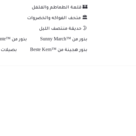
🏰 قلعة الطماطم والفلفل
🏛️ متحف الفواكه والخضروات
🌛 حديقة منتصف الليل
بذور من ™Sunny March
بذور من ™Plante
بذور هجينة من ™Beste Kern
بصيلات و
ا