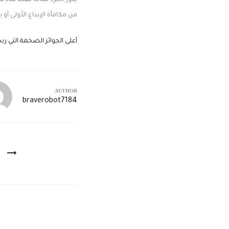
يدور الحرة هناك فقط عدد ق
من مكافأة الإيداع الأولى أو 
أعلى الجوائز الضخمة التي رب
AUTHOR
braverobot7184