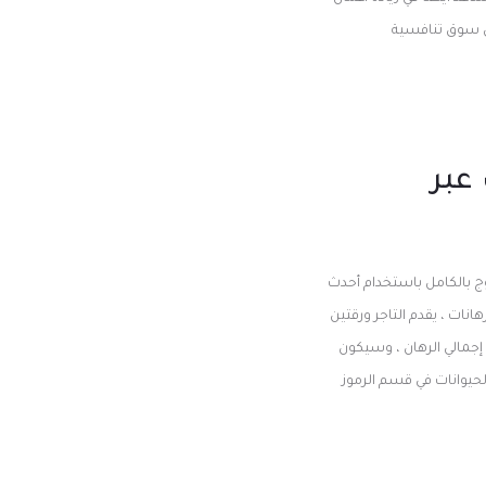
في سوق تنافسية
عبر
ج بالكامل باستخدام أحدث
الرهانات ، يقدم التاجر ورقتين
إذا كنت محظوظا بما يكفي للفوز بالجائزة الكبرى الكبرى ، فستفوز بـ 100 ضعف إجمالي الرهان ، وسيكون
إجمالي الرهان ذكرنا معدلات الحيوانات في قسم الرموز