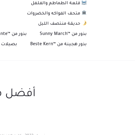
قلعة الطماطم والفلفل
متحف الفواكه والخضروات
حديقة منتصف الليل
بذور من ™Sunny March
بذور من ™Plante
بذور هجينة من ™Beste Kern
بصيلات و
أفضل مك