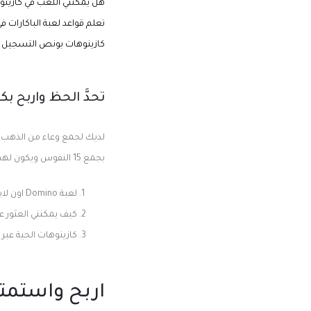
هل يمكنني اللعب في كازينو
تعلم قواعد لعبة الباكارات
كازينوهات بونص التسجيل ا
تحدَّ الحظ واربح بك
لديك لجمع وعاء من الذهب ع
بجمع 15 النفوس ويكون لهم في روحك س متر ما زلنا على استعداد لمساعدة فيليب مع قضيته
لعبة Domino اون لاين
كيف يمكنني العثور ع
كازينوهات الحية عبر 
اربح واستمتع: