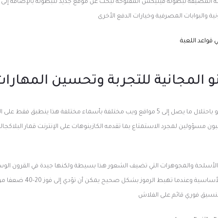
انت المنظمة المضيفة لبطولة فينيكس المفتوحة تبحث عن موقع جديد للبطولة بالإضافة إل
ية والبوابات المصرفية وخيارات الدفع الأخرى
قواعد اللعبة
نو المجانية للتجربة وتحسين المهارا
ومع ذلك ، يسمح لكل كازينو باحتلال ما يصل إلى 5 مواقع ويب مختلفة بأسماء مختلفة هذا ينطب
عبون مسؤولين لمجرد الاستمتاع بما تقدمه الكازينوهات على الإنترنت
قمار البلاكجا
لأسلحة والمجوهرات التي تضيف الشعور هذا بسيطة ولكنها جيدة في القرون الوسطى
ميزة تظهر غالبا في اللعبة الأساسية 
بتنسيق فوري قائم على الفلاش