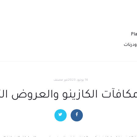
درنات
16 يونيو، 2023
غير مصنف
افآت الكازينو والعروض الت