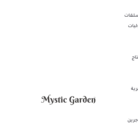
لقات
ليات
اج
ية
جرين