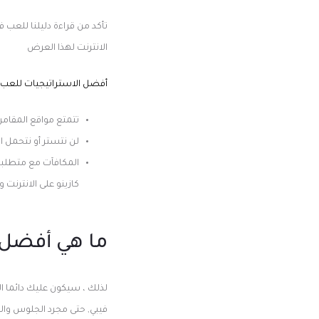
تأكد من قراءة دليلنا للعب 
الانترنت لهذا العرض
أفضل الاستراتيجيات للعب في
تتمتع مواقع المقامرة
لن نتستر أو نتحمل ا
المكافآت مع متطلبات
كازينو على الانترنت 
ما هي أفضل ا
لذلك ، سيكون عليك دائما الب
فيبي, حتى مجرد الجلوس والا