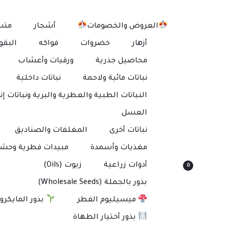
العروض والخصومات
أشجار
متس
أزهار
خضروات
فواكه
البقو
محاصيل جذرية
ورقيات وأعشاب
نباتات مائية ولاحمة
نباتات داخلية
النباتات الطبية والعطرية والبرية ونباتات إنت
العسل
نباتات أخرى
المغلفات والصناديق
مغذيات وأسمدة
مبيدات فطرية وحشر
أدوات زراعية
زيوت (Oils)
0
بذور بالجملة (Wholesale Seeds)
ميسيليوم الفطر
بذور المايكرو
بذور أختيار الطهاة