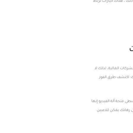
ى ذلك ، هناك خيارات لربط
ت
ق فقط على الشركات المالية، لذلك لا
ك: اكتشف طرق الفوز
 فتحة آلة الفيديو إنها
وعندما تهبط الرموز بشكل صحيح يمكن أن تؤدي إلى فوز 20-40 ضعفا من رهانك يمكن للاعبين