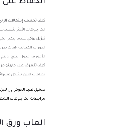
الحفاظ على م
كيف تحسب إحتمالات الربح
الكازينوهات الأكثر شعبية عل
تنزيل بوكر:
عندما يتميز الم
الدورات المجانية, هناك طري
الأجور في جدول الدفع, ويتم لعبها على 3 من نوع يمكن الوصول إلي
كيف تتعرف على كازينو مرخ
بطاقات البرق بشكل عشوائي مما 
تحميل لعبة الجوكر اون لاين
مراجعات الكازينوهات الشهير
العاب ورق ال