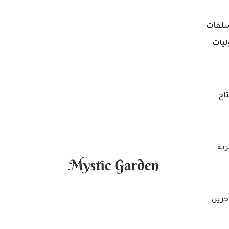
لقات
ليات
اج
ية
جرين