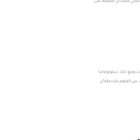
يكانيكي عليك ان تضغط على
ت ومع ذلك, سلوتومانيا
، من المهم ملاحظة أن