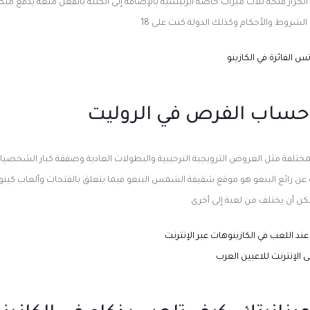
لجرار فتحة ثلاث ميزات خاصة الرئيسية بالإضافة إلى الكتلة بالفعل متعة يدفع م
لشروط والأحكام وكذلك الدولة كنت على 18
س الفائزة في الكازينو
حساب الفرص في الروليت
ختلفة مثل العروض الترويجية الترحيبية والبطولات العادية وصفقة كبار الشخصيا
ن رائع البنغو هو موقع شقيقة الشمس البنغو فيما يتعلق بالفتحات وألعاب كينو
 أن يختلف من لعبة إلى أخرى
 اللعب في الكازينوهات عبر الإنترنت
ى الإنترنت للاعبين العرب