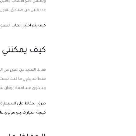
ويشمل دفع الألعاب جامين ا
عدد قليل من صناديق لقبول ا
كيف يتم اختيار العاب السلوت
كيف يمكنني 
هناك العديد من العروض الم
فقط قد يكون ما كنت تبحث ع
مستوى مساهمة الرهان يمكن
طرق الحفاظ على السيطرة عند
كيفية اختيار كازينو موثوق عل