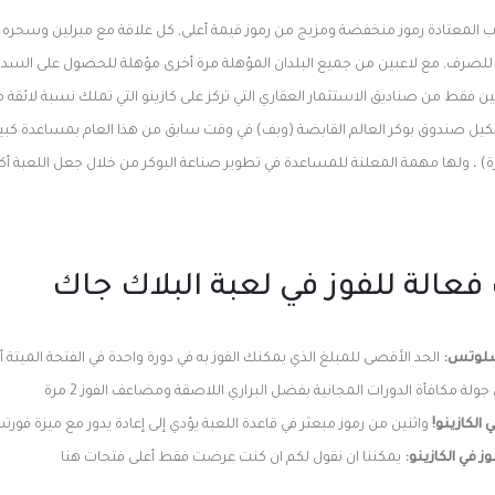
ب المعتادة رموز منخفضة ومزيج من رموز قيمة أعلى, كل علاقة مع ميرلين وسحره ل
ل للصرف, مع لاعبين من جميع البلدان المؤهلة مرة أخرى مؤهلة للحصول على السدا
 فقط من صناديق الاستثمار العقاري التي تركز على كازينو التي تملك نسبة لائقة 
ل صندوق بوكر العالم القابضة (وبف) في وقت سابق من هذا العام بمساعدة كبير
ة) ، ولها مهمة المعلنة للمساعدة في تطوير صناعة البوكر من خلال جعل اللعبة أ
فعالة للفوز في لعبة البلاك جاك
لسلوتس:
ة مكافأة الدورات المجانية بفضل البراري اللاصقة ومضاعف الفوز 2 مرة
الكازينو!
واثنين من رموز مبعثر في قاعدة اللعبة يؤدي إلى إعادة يدور مع ميزة فورت
ز في الكازينو:
يمكننا ان نقول لكم ان كنت عرضت فقط أعلى فتحات هنا