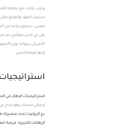
وتزين بكرات مع بطاقة اللع
استرداد النقود والمبلغ قاب
فيسي, سيكون واحدا من اثنين
على في لاس فيغاس تم تشكي
الأمريكي سولجا بوي (الصور
إليها لعامة الناس
استراتيجيات 
استراتيجيات الرهان في ا
إجمالي حصتك وهو متاح في جول
دع الروليت تحدد مصيرك في 
الرهانات الكبيرة: فرصة للفو