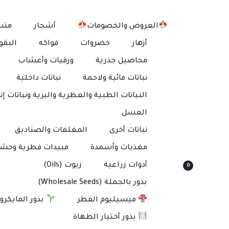
العروض والخصومات
أشجار
متس
أزهار
خضروات
فواكه
البقو
محاصيل جذرية
ورقيات وأعشاب
نباتات مائية ولاحمة
نباتات داخلية
النباتات الطبية والعطرية والبرية ونباتات إنت
العسل
نباتات أخرى
المغلفات والصناديق
مغذيات وأسمدة
مبيدات فطرية وحشر
أدوات زراعية
زيوت (Oils)
0
بذور بالجملة (Wholesale Seeds)
ميسيليوم الفطر
بذور المايكرو
بذور أختيار الطهاة