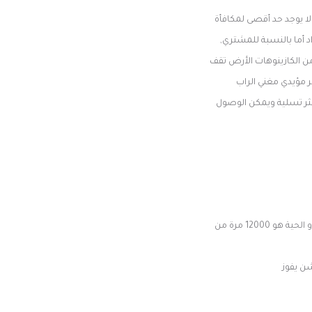
ا يوجد حد أقصى لمكافأة
د أما بالنسبة للمشتري,
من الكازينوهات الأرض تقف
 مؤيدي مغني الراب
كثر تسلية ويمكن الوصول
الحد الأقصى للمبلغ الذي يمكنك الفوز به في دورة واحدة في الفتحة الميتة أو الحية هو 12000 مرة من
شن يفوز