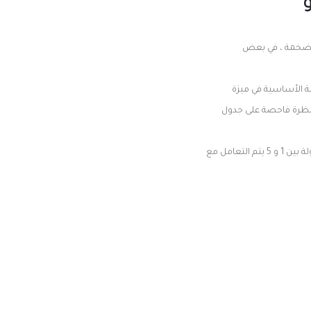
الضخمة ، في بعض
ة الأساسية في ميزة
ء نظرة فاحصة على جدول
تختلف الرهانات الجانبية عن النظير التقليدي لأنه في كل جولة بين 1 و 5 يتم التعامل مع