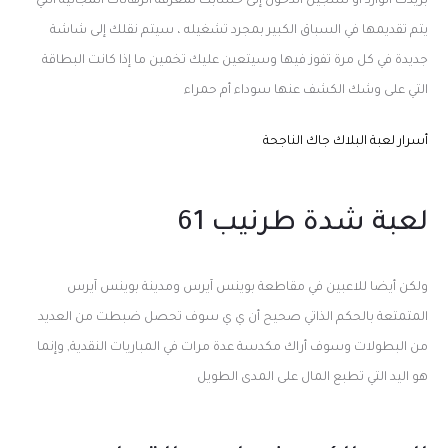
بريدك الوارد أو تسجيل الدخول إلى حسابك لمعرفة الرهانات المجانية التي
يتم تقديمها في السباق الكبير بمجرد تشغيله ، سيتم نقلك إلى شاشة
جديدة في كل مرة تفوز فيها وسيتعين عليك تخمين ما إذا كانت البطاقة
التي على وشك الكشف عنها سوداء أم حمراء
أسرار لعبة البلاك جاك الناجحة
لعبة شدة طرنيب 61
ولكن أيضا للاعبين في مقاطعة بوينس آيرس ومدينة بوينس آيرس
المتمتعة بالحكم الذاتي صحيح أن ي ي سوف تحصل ضبطت من العديد
من البطولات وسوف أراك مكدسة عدة مرات في المباريات النقدية, وإنما
هو اليد التي تطبع المال على المدى الطويل