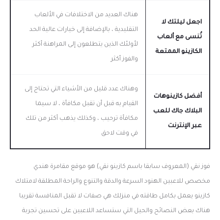
هناك العديد من الاختلافات في الألعاب
اجعل ليلتك لا
التقليدية ، بالإضافة إلى خيارات عالية الحد
تُنسى مع ألعاب
لأولئك الذين يتطلعون إلى المراهنة أكثر
الكازينو الممتعة
والفوز أكثر
وهناك عدد قليل من الأشياء التي تحتاج إلى
أفضل كازينوهات
القيام به قبل أن تقبل مكافأة ، لا سيما
البلاك جاك للعب
مكافأة ترحيب ، وكذلك يذهب أكثر من تلك
عبر الإنترنت
في وقت لاحق
فوز نقي (المعروف سابقا باسم كازينو نقي) هو موقع مقامرة هندي
مخصص للاعبين الهنود السرعة والدقة والتنوع والراحة المطلقة لامتلاك
كازينو يعمل بكامل طاقته في منزلك هي صفات لا تقبل المنافسة تقريبا
هناك بعض النصائح والحيل التي ستساعد اللاعبين على تحسين تجربة