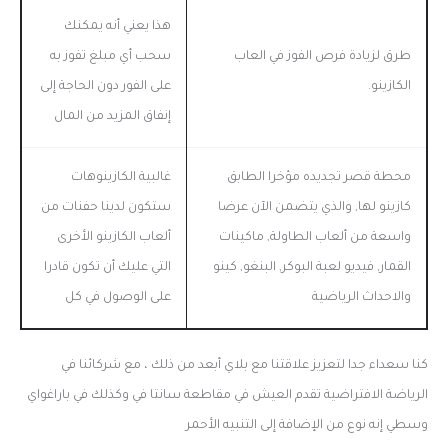
هذا يعني أنه يمكنك
طرق لزيادة فرص الفوز في العاب
سحب أي مبلغ تفوز به
الكازينو.
على الفور دون الحاجة إلى
إنفاق المزيد من المال
محطة قصر تجديده مؤخرا الطابق
غالبية الكازينوهات
كازينو لها, والذي يتضمن الآن عرضا
ستكون لدينا حفنات من
واسعة من ألعاب الطاولة, ماكينات
ألعاب الكازينو الأخرى
القمار, فيديو لعبة البوكر, البنغو, كينو
التي عليك أن تكون قادرا
والاحداث الرياضية
على الوصول في كل
كنا سعداء جدا لتعزيز علاقتنا مع بلاي أبعد من ذلك ، مع شركائنا في
الرياضة الافتراضية تقدم العيش في مقاطعة سانتا في وكذلك في باراغواي
وسطي إنه نوع من الإضافة إلى التنبيه الأحمر