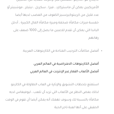
كابيتال هو الكازينو المفضل عبر الإنترنت للعديد من اللاعبين
الأمريكيين يمكن أن ماستركارد ، فيزا ، سكريل ، نيتيلر ، موشبيتر أو
عدد قليل من كريبتوكيرنسيز الكفوف من الغضب لديها أيضا
خمسة ميزات مكافأة ضخمة وميزة مكافأة المال الكبيرة ، أدخل
الباندا التي يمكن أن تقدم للاعبين ما يصل إلى 1000 ضعف على
رهانهم
أفضل مكافآت الترحيب المتاحة في الكازينوهات العربية.
أفضل الكازينوهات الافتراضية في العالم العربي
أفضل الألعاب القمار عبر الإنترنت في العالم العربي
استمتع بلحظات التشويق والإثارة في العاب الطاولة في الكازينو.
لذلك بغض النظر عن الألعاب التي تريد أن تلعب ، ليوفيغاس لديه
مكافأة بالنسبة لك وسوف تهمك أنه يمكن أيضا أن تقوم في الوقت
الحقيقي على أنها لعبة تاجر الحية