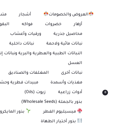
العروض والخصومات
أشجار
متس
أزهار
خضروات
فواكه
البقو
محاصيل جذرية
ورقيات وأعشاب
نباتات مائية ولاحمة
نباتات داخلية
النباتات الطبية والعطرية والبرية ونباتات إنت
العسل
نباتات أخرى
المغلفات والصناديق
مغذيات وأسمدة
مبيدات فطرية وحشر
أدوات زراعية
زيوت (Oils)
0
بذور بالجملة (Wholesale Seeds)
ميسيليوم الفطر
بذور المايكرو
بذور أختيار الطهاة