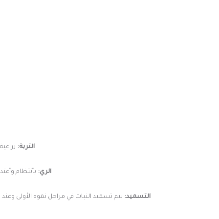
التربة:
زراعية
الري:
بأنتظام وأعتدال أو عند جفاف أول 3 سم من سطح ال
التسميد:
يتم تسميد النبات في مراحل نموه الأولى وعند 