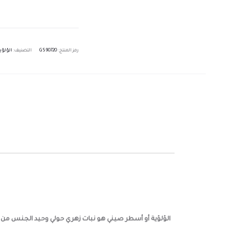
رمز المنتج:
GS90720
التصنيف:
الؤلؤي
”
الؤلؤية أو أسطر صيني هو نبات زهري حولي وحيد الجنس من ال