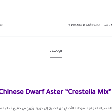
ة (أستر)
الوسوم:
أزهار موسمية
,
الؤلؤية
RE
الوصف
Chinese Dwarf Aster “Crestella Mix
فصيلة النجمية. موطنه الأصلي من الصين إلى كوريا. ويُزرع في جميع أنحاء العال