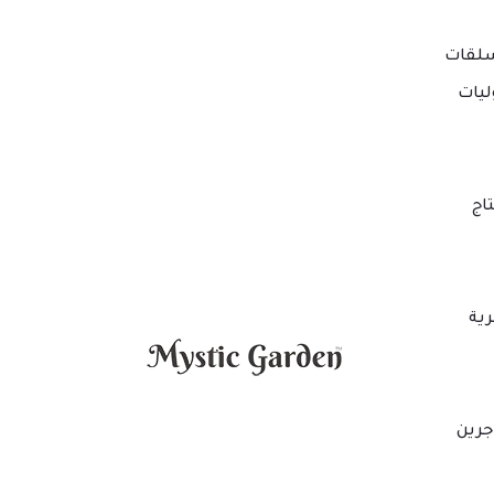
لقات
ليات
اج
ية
جرين