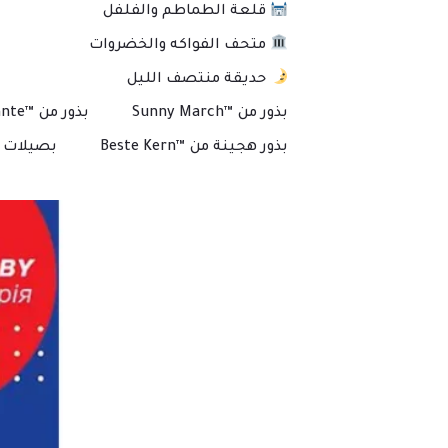
قلعة الطماطم والفلفل
متحف الفواكه والخضروات
حديقة منتصف الليل
بذور من ™Sunny March
بذور من ™Plante
بذور هجينة من ™Beste Kern
بصيلات و