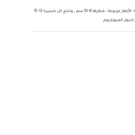
تنوع من زهور الأستر الملكية القزمية. تم تربية هذه الأصناف في ألمانيا. الشجيرات مدمجة بطول 20-25 سم ومتفرعة بقوة وعلى شكل باقة. الأزهار مزدوجة ، قطرها 8-10 سم ، وتنتج كل شجيرة 12-15
لذبول الفيوزاريوم.