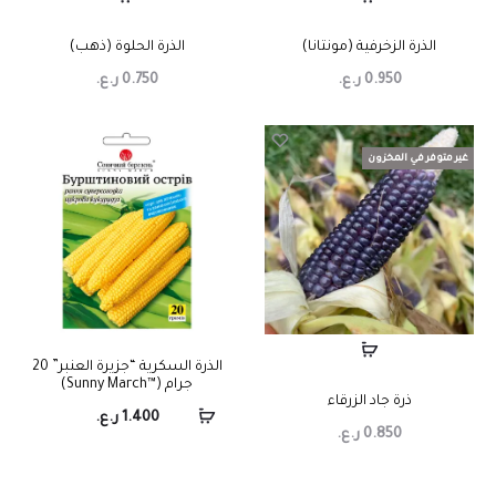
الذرة الزخرفية (مونتانا)
الذرة الحلوة (ذهب)
0.950
ر.ع.
0.750
ر.ع.
غير متوفر في المخزون
الذرة السكرية “جزيرة العنبر” 20
جرام (™Sunny March)
ذرة جاد الزرقاء
1.400
ر.ع.
0.850
ر.ع.