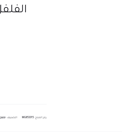
الفلفل
رمز المنتج:
MG853315
التصنيف:
فلفل 