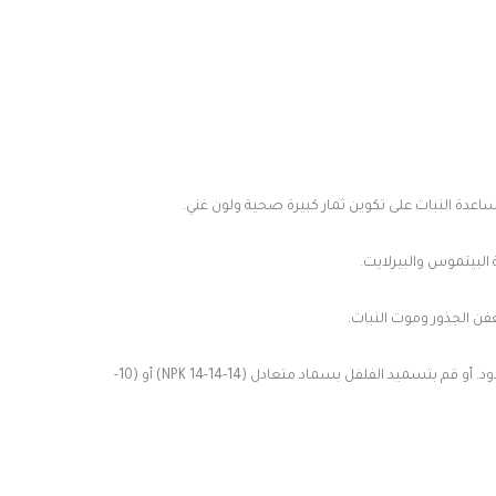
البيتموس والبيرلايت.
ن الجذور وموت النبات.
النبات يحتاج إلى تغذية وتسميد طوال فترة النمو وأنتاج الثمار. والأفضل أستخدام الأسمدة العضوية كسماد السمك والشاي وسماد الدود. أو قم بتسميد الفلفل بسماد متعادل (14-14-14 NPK) أو (10-