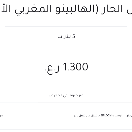
 الحار (الهالبينو المغربي ال
5 بذرات
1.300
ر.ع.
غير متوفر في المخزون
حار
الوسوم:
HEIRLOOM
,
فلفل حار
,
فلفل نادر
RE