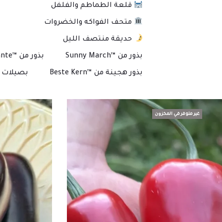
قلعة الطماطم والفلفل
متحف الفواكه والخضروات
حديقة منتصف الليل
بذور من ™Sunny March
بذور من ™Plante
بذور هجينة من ™Beste Kern
بصيلات و
غير متوفر في المخزون