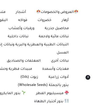
العروض والخصومات
أشجار
متس
أزهار
خضروات
فواكه
البقو
محاصيل جذرية
ورقيات وأعشاب
نباتات مائية ولاحمة
نباتات داخلية
النباتات الطبية والعطرية والبرية ونباتات إنت
العسل
نباتات أخرى
المغلفات والصناديق
مغذيات وأسمدة
مبيدات فطرية وحشر
أدوات زراعية
زيوت (Oils)
0
بذور بالجملة (Wholesale Seeds)
ميسيليوم الفطر
بذور المايكرو
بذور أختيار الطهاة