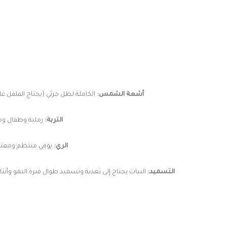
أشعة الشمس:
الكاملة لظل جزئي (يحتاج الفلفل على الأقل 8 ساعات باليوم من أشعة الشمس الكاملة) تسهم أشعة الشمس في مساعدة النبات على تكو
التربة:
رملية وطفال وطم
الري:
يومي منتظم ومعتدل 
التسميد: