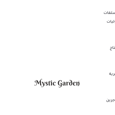
لقات
ليات
اج
ية
جرين