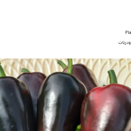
درنات