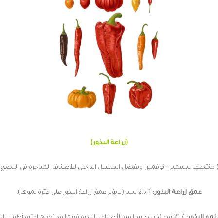
(زراعة البذور)
 منتصف سبتمبر – نوفمبر) ويفضل التشتيل الداخلي للأصناف المتاخرة في النض
عمق زراعة البذور:
1-2.5 سم (لايؤثر عمق زراعة البذور على فترة نموها).
نمو البذور:
7-21 يوم (كن صبورا مع الأصناف النادرة فربما قد تحتاج لفترة أطول للنمو).