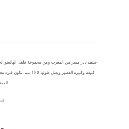
صنف نادر مميز من المغرب ومن مجموعة فلفل الهالبينو الح
كثيفة وكثيرة العصير ويصل طولها 8-10 سم. تكون فترة نضج الثمار حوالي 120 يوم من الأنبات.
الخض
الم