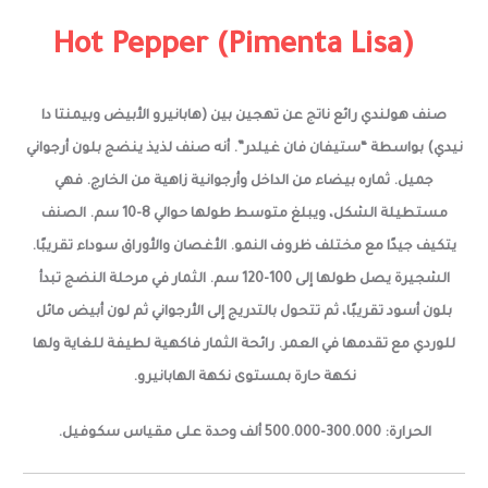
Hot Pepper (Pimenta Lisa)
صنف هولندي رائع
ناتج عن تهجين بين
(هابانيرو الأبيض وبيمنتا دا
نيدي)
بواسطة “ستيفان فان غيلدر”.
أنه صنف لذيذ ينضج بلون أرجواني
جميل. ثماره بيضاء من الداخل وأرجوانية زاهية من الخارج. فهي
مستطيلة الشكل، ويبلغ متوسط طولها حوالي 8-10 سم.
الصنف
يتكيف جيدًا مع مختلف ظروف النمو. الأغصان والأوراق سوداء تقريبًا.
الشجيرة يصل طولها إلى 100-120 سم.
الثمار في مرحلة النضج تبدأ
بلون أسود تقريبًا، ثم تتحول بالتدريج إلى الأرجواني ثم لون أبيض مائل
للوردي مع تقدمها في العمر. رائحة الثمار فاكهية لطيفة للغاية ولها
نكهة حارة بمستوى نكهة الهابانيرو.
الحرارة: 300.000-500.000 ألف
وحدة على مقياس سكوفيل.