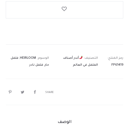
رمز المنتج:
التصنيف:
أندر أصناف
الوسوم:
HEIRLOOM
,
فلفل
FP61419
الفلفل في العالم
حار
,
فلفل نادر
SHARE
الوصف