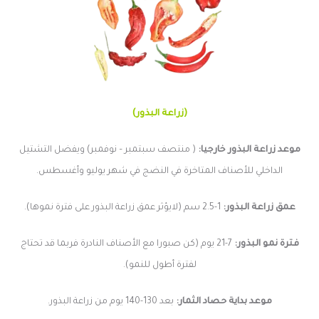
(زراعة البذور)
موعد زراعة البذور خارجيا:
( منتصف سبتمبر – نوفمبر) ويفضل التشتيل
الداخلي للأصناف المتاخرة في النضج في شهر يوليو وأغسطس.
عمق زراعة البذور:
1-2.5 سم (لايؤثر عمق زراعة البذور على فترة نموها).
فترة نمو البذور:
7-21 يوم (كن صبورا مع الأصناف النادرة فربما قد تحتاج
لفترة أطول للنمو).
موعد بداية حصاد الثمار:
بعد 130-140 يوم من
زراعة البذور.