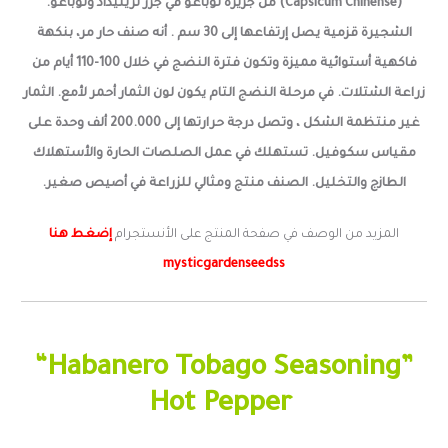
(Capsicum Chinense) من جزيرة توباغو في جزر ترينيداد وتوباغو.
الشجيرة قزمية يصل إرتفاعها إلى 30 سم . أنه صنف حار مر، بنكهة
فاكهية أستوائية مميزة وتكون فترة النضج في خلال 100-110 أيام من
زراعة الشتلات.
في مرحلة النضج التام يكون لون الثمار أحمر لأمع. الثمار
غير منتظمة الشكل ، وتصل درجة حرارتها إلى 200.000 ألف وحدة على
مقياس سكوفيل. تستهلك في عمل الصلصات الحارة والأستهلاك
الطازج والتخليل.
الصنف منتج ومثالي للزراعة في أصيص صغير.
المزيد من الوصف في صفحة المنتج على الأنستجرام
إضغط هنا
mysticgardenseedss
“Habanero Tobago Seasoning”
Hot Pepper