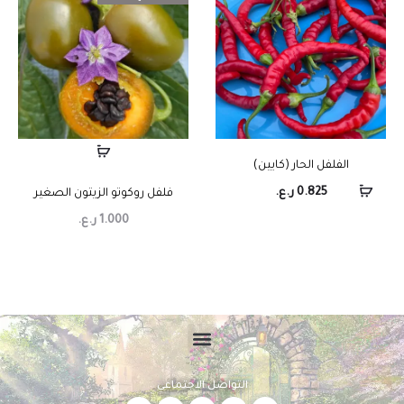
الفلفل الحار (كايين)
0.825
ر.ع.
فلفل روكوتو الزيتون الصغير
1.000
ر.ع.
التواصل الاجتماعي