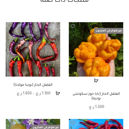
منتجات ذات صلة
غير متوفر في المخزون
الفلفل الحار (بوينا مولاتا)
1.100
ر.ع.
–
1.650
ر.ع.
الفلفل الحار (بابا جوز سكوتش
بونيه)
1.200
ر.ع.
غير متوفر في المخزون