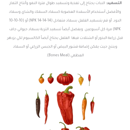
التسميد:
النبات يحتاج إلى تغذية وتسميد طوال فترة النمو وأنتاج الثمار.
والأفضل أستخدام الأسمدة العضوية كسماد السمك والشاي وسماد
الدود. أو قم بتسميد الفلفل بسماد متعادل (14-14-14 NPK) أو (10-10-10
NPK) مرة كل أسبوعين. ويفضل أيضاً تسميد التربة بسماد حيواني جاف
قبل زراعة البذور أو الشتلات فيها. الفلفل يحتاج أيضاً الكالسيوم لكي يزدهر
وينتج حيث يمكن إضافة قشور البيض أو الجبس الزراعي أو السماد
العظمي (Bones Meal).