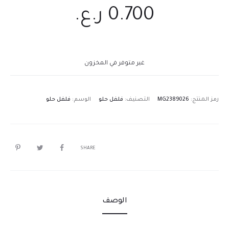
0.700
ر.ع.
غير متوفر في المخزون
رمز المنتج:
MG2389026
التصنيف:
فلفل حلو
الوسم:
فلفل حلو
SHARE
الوصف