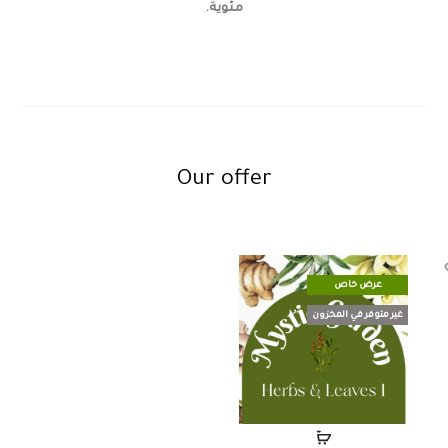
مئوية.
Our offer
عرض خاص
غير متوفر في المخزون