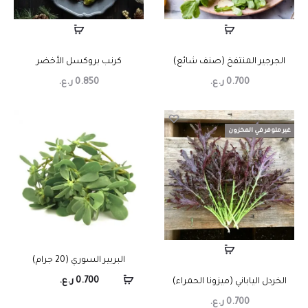
الجرجير المنتفخ (صنف شائع)
كرنب بروكسل الأخضر
0.700
ر.ع.
0.850
ر.ع.
غير متوفر في المخزون
البربير السوري (20 جرام)
0.700
ر.ع.
الخردل الياباني (ميزونا الحمراء)
0.700
ر.ع.