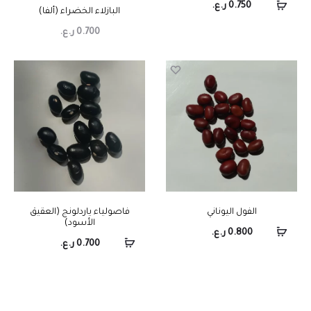
0.750
ر.ع.
البازلاء الخضراء (ألفا)
0.700
ر.ع.
الفول اليوناني
فاصولياء ياردلونج (العقيق
الأسود)
0.800
ر.ع.
0.700
ر.ع.