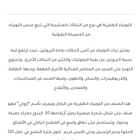
اللوبياء الظفرية هي نوع من النباتات العشبية التي تتبع جنس اللوبياء
من الفصيلة البقولية.
يعتبر نبات اللوبياء من أغنى النباتات بمادة البروتين، حيث ترتفع فيه
نسبة البروتين عن بقية البقوليات والكثير من النباتات الأخرى. وتحتوي
اللوبيا على العديد من العناصر الغذائية الأخرى المهمة، ومنها: الطاقة،
والكربوهيدرات، والسكر، والدهون، وفيها العديد من الفيتامينات،
والمعادن، والأملاح.
هذا الصنف من اللوبياء الظفرية من اليابان ويعرف بأسم “ازوكي” فهو
صنف على شكل شجرة صغيرة يصل أرتفاعها 50. البذور حمراء جميلة
وحلوة. وتستخدم على نطاق واسع في المطبخ الياباني في الأطباق
الحلوة وخبز الزنجبيل وحتى الآيس كريم. تكون فترة النضج في خلال 120