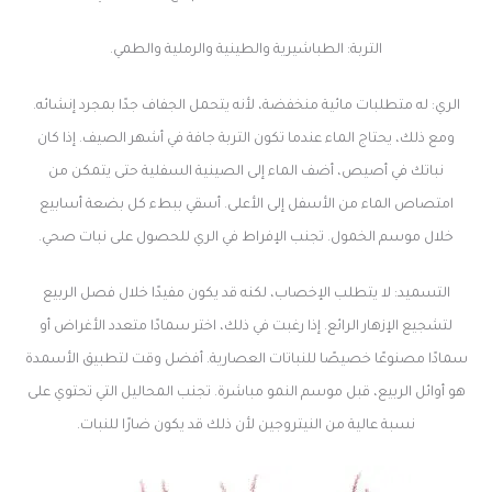
التربة: الطباشيرية والطينية والرملية والطمي.
الري: له متطلبات مائية منخفضة، لأنه يتحمل الجفاف جدًا بمجرد إنشائه.
ومع ذلك، يحتاج الماء عندما تكون التربة جافة في أشهر الصيف. إذا كان
نباتك في أصيص، أضف الماء إلى الصينية السفلية حتى يتمكن من
امتصاص الماء من الأسفل إلى الأعلى. أسقي ببطء كل بضعة أسابيع
خلال موسم الخمول. تجنب الإفراط في الري للحصول على نبات صحي.
التسميد: لا يتطلب الإخصاب، لكنه قد يكون مفيدًا خلال فصل الربيع
لتشجيع الإزهار الرائع. إذا رغبت في ذلك، اختر سمادًا متعدد الأغراض أو
سمادًا مصنوعًا خصيصًا للنباتات العصارية. أفضل وقت لتطبيق الأسمدة
هو أوائل الربيع، قبل موسم النمو مباشرة. تجنب المحاليل التي تحتوي على
نسبة عالية من النيتروجين لأن ذلك قد يكون ضارًا للنبات.