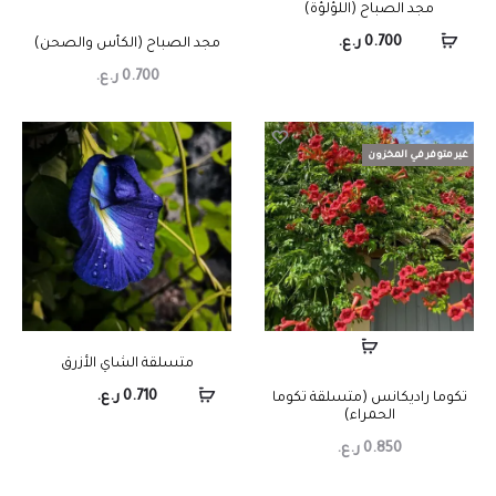
مجد الصباح (اللؤلؤة)
0.700
ر.ع.
مجد الصباح (الكأس والصحن)
0.700
ر.ع.
غير متوفر في المخزون
متسلقة الشاي الأزرق
0.710
ر.ع.
تكوما راديكانس (متسلقة تكوما
الحمراء)
0.850
ر.ع.