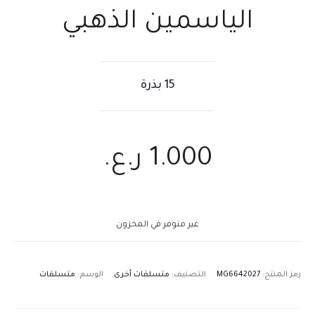
الياسمين الذهبي
15 بذرة
1.000
ر.ع.
غير متوفر في المخزون
رمز المنتج:
MG6642027
التصنيف:
متسلقات أخرى
الوسم:
متسلقات