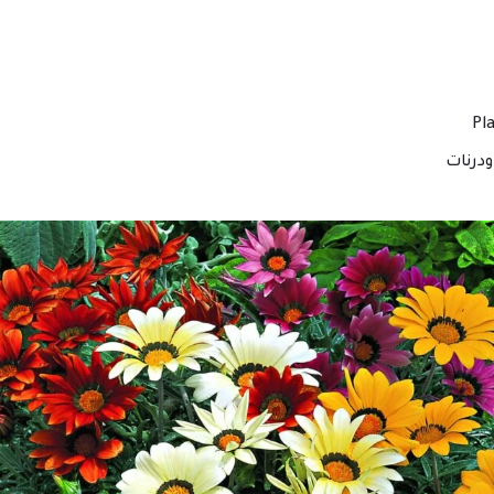
درنات