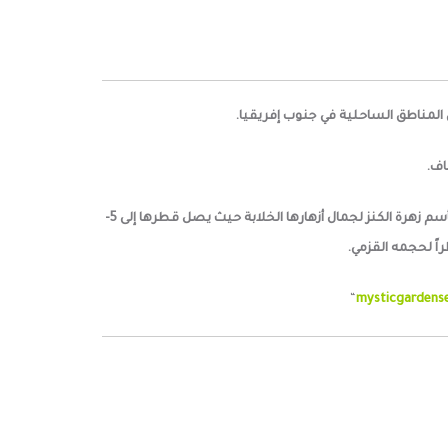
اف.
سمي هذا النبات چازانيا لتكريم ثيودوروس چازا Theodorus Gaza (1478-1398)، وهو أحد العلماء اليونان الكبار في عصر النهضة. تعرف أيضاً بأسم زهرة الكنز لجمال أزهارها الخلابة حيث يصل قطرها إلى 5-
“