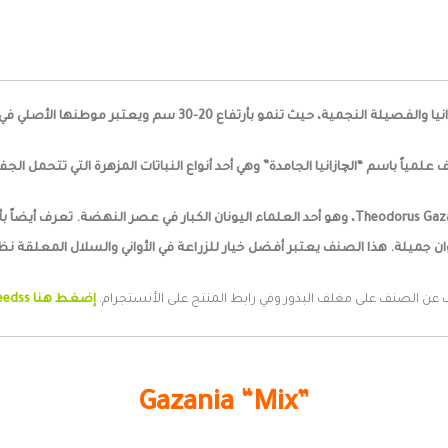
تفاع 20-30 سم ويعتبر موطنها الأصلي في المناطق الساحلية في جنوب إفريقيا.
 علمياً باسم “الچازانيا الجامدة” وهي أحد أنواع النباتات المزهرة التي تتحمل الجف
 عن الصنف على مغلف البذور وفي رابط المنتج على الأنستجرام.
إضغط هنا mysticgardenseedss
Gazania “Mix”