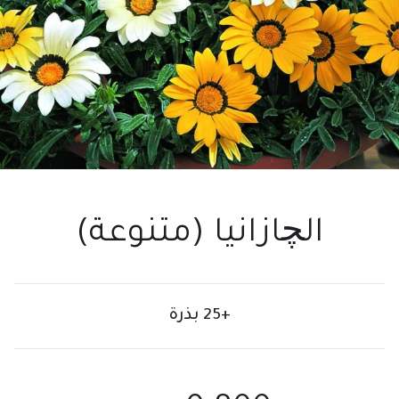
الچازانيا (متنوعة)
+25 بذرة