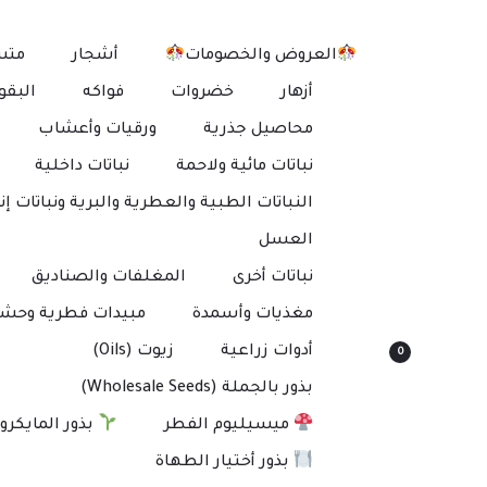
العروض والخصومات
أشجار
متس
أزهار
خضروات
فواكه
البقو
محاصيل جذرية
ورقيات وأعشاب
نباتات مائية ولاحمة
نباتات داخلية
النباتات الطبية والعطرية والبرية ونباتات إنت
العسل
نباتات أخرى
المغلفات والصناديق
مغذيات وأسمدة
مبيدات فطرية وحشر
أدوات زراعية
زيوت (Oils)
0
بذور بالجملة (Wholesale Seeds)
ميسيليوم الفطر
بذور المايكرو
بذور أختيار الطهاة