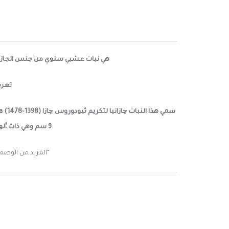
هي نبات عشبي سنوي من جنس الجازانيا والفصيلة النجمية، حيث تنمو بأر
تعرف
9 سم وهي ذات ألوان جميلة. هذا الصنف يعتبر أفضل خيار للزراعة في الأواني والسلال المعلقة نظراً لحجمه القزمي.
“المزيد من الوصف