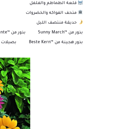
قلعة الطماطم والفلفل
متحف الفواكه والخضروات
حديقة منتصف الليل
بذور من ™Sunny March
بذور من ™Plante
بذور هجينة من ™Beste Kern
بصيلات و