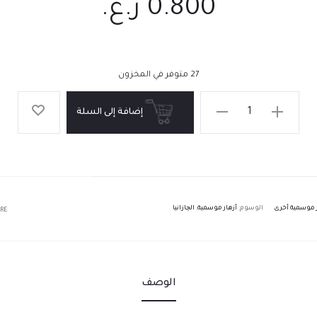
0.800
ر.ع.
27 متوفر في المخزون
إضافة إلى السلة
ر موسمية أخرى
الوسوم:
أزهار موسمية
,
الچازانيا
RE
الوصف