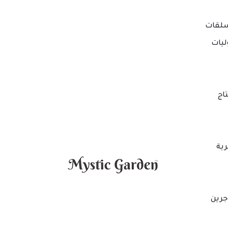
لقات
ليات
اج
ية
جرين