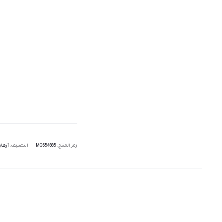
رمز المنتج:
MG654885
التصنيف:
أزها