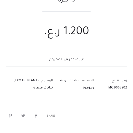
15 بذرة
1.200
ر.ع.
غير متوفر في المخزون
رمز المنتج:
التصنيف:
نباتات غريبة
الوسوم:
EXOTIC PLANTS
,
MG3006902
ومزهرة
نباتات مزهرة
SHARE