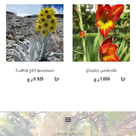
غلاديلاس ديلينياي
سينيسيو (ثلج وذهب)
1.050
ر.ع.
0.925
ر.ع.
التواصل الاجتماعي