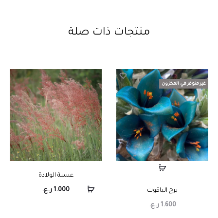
منتجات ذات صلة
غير متوفر في المخزون
عشبة الولادة
1.000
ر.ع.
برج الياقوت
1.600
ر.ع.