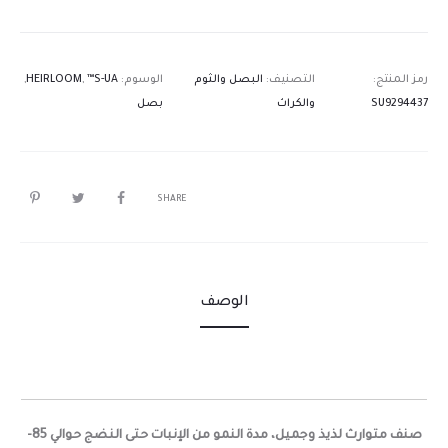
رمز المنتج:
التصنيف:
البصل والثوم
الوسوم:
™S-UA
,
HEIRLOOM
,
SU9294437
والكراث
بصل
SHARE
الوصف
صنف متوارث لذيذ وجميل، مدة النمو من الإنبات حتى النضج حوالي 85-