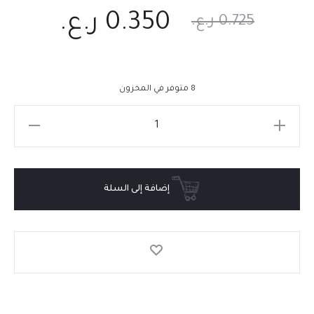
0.350
ر.ع.
0.725
ر.ع.
8 متوفر في المخزون
إضافة إلى السلة