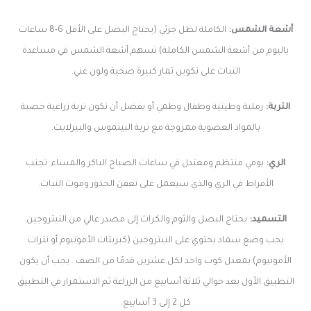
أشعة الشمس:
الكاملة لظل جزئي (يحتاج البصل على الأقل 6-8 ساعات
باليوم من أشعة الشمس الكاملة) تسهم أشعة الشمس في مساعدة
النبات على تكوين ثمار كبيرة صحية ولون غني.
التربة:
رملية وطينية وطفال وطمي أو يفضل أن تكون تربة زراعية خصبة
بالمواد العضوية ممزوجة مع تربة البيتموس والبيرلايت.
الري:
يومي منتظم ومعتدل في ساعات الصباح الباكر والمساء. تجنب
الأفراط في الري والذي سيعمل على تعفن الجذور وموت النبات.
التسميد:
يحتاج البصل والثوم والكراث إلى مصدر عالي من النيتروجين.
يجب وضع سماد يحتوي على النيتروجين (كبريتات الأمونيوم أو نترات
الأمونيوم) بمعدل كوب واحد لكل عشرين قدمًا من الصف . يجب أن يكون
التطبيق الأول بعد حوالي ثلاثة أسابيع من الزراعة ثم الاستمرار في التطبيق
كل 2 إلى 3 أسابيع.