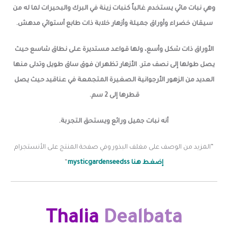
وهي نبات مائي يستخدم غالباً كنبات زينة في البرك والبحيرات لما له من
سيقان خضراء وأوراق جميلة وأزهار خلابة ذات طابع أستوائي مدهش.
الأوراق ذات شكل وأسع، ولها قواعد مستديرة على نطاق شاسع حيث
يصل طولها إلى نصف متر. الأزهار تظهران فوق ساق طويل وتدلى منها
العديد من الزهور الأرجوانية الصغيرة المتجمعة في عناقيد حيث يصل
قطرها إلى 2 سم.
أنه نبات جميل ورائع ويستحق التجربة.
“المزيد من الوصف على مغلف البذور وفي صفحة المنتج على الأنستجرام
إضغط هنا mysticgardenseedss
“
Thalia
Dealbata