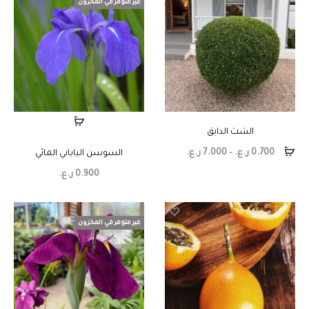
غير متوفر في المخزون
الشث الدابق
0.700
ر.ع.
–
7.000
ر.ع.
السوسن الياباني المائي
0.900
ر.ع.
غير متوفر في المخزون