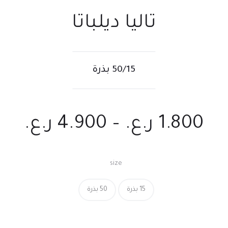
تاليا ديلباتا
50/15 بذرة
1.800
ر.ع.
–
4.900
ر.ع.
size
15 بذرة
50 بذرة