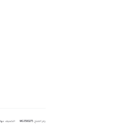
رمز المنتج:
MG3500275
التصنيف:
دوا