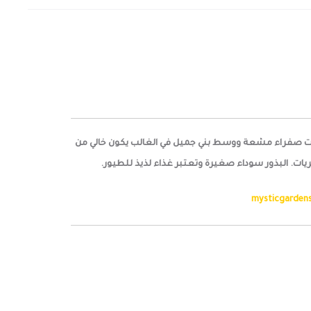
 متفرع ومنتصب ينتج زهور جميلة ذات بتلات صفراء مشعة ووسط بني جميل في الغالب يكون خالي من