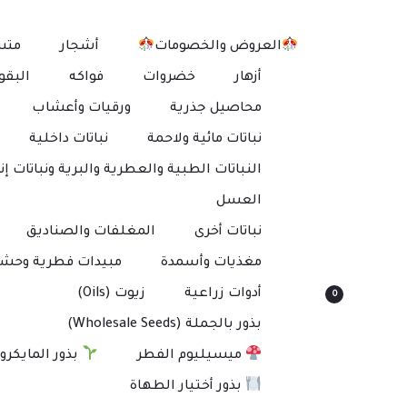
العروض والخصومات
أشجار
متس
أزهار
خضروات
فواكه
البقو
محاصيل جذرية
ورقيات وأعشاب
نباتات مائية ولاحمة
نباتات داخلية
النباتات الطبية والعطرية والبرية ونباتات إنت
العسل
نباتات أخرى
المغلفات والصناديق
مغذيات وأسمدة
مبيدات فطرية وحشر
أدوات زراعية
زيوت (Oils)
0
بذور بالجملة (Wholesale Seeds)
ميسيليوم الفطر
بذور المايكرو
بذور أختيار الطهاة