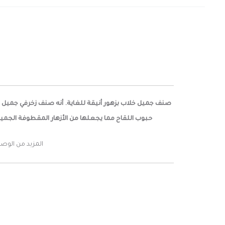
حبوب اللقاح مما يجعلها من الأزهار المقطوفة الجميلة. يبلغ قطر الأزهار 8-20 سم. الزهور جميلة كزهرة مقطوفة في الباقات والمزهريا
المزيد من الوص