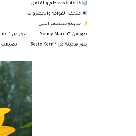
قلعة الطماطم والفلفل
متحف الفواكه والخضروات
حديقة منتصف الليل
بذور من ™Sunny March
بذور من ™Plante
بذور هجينة من ™Beste Kern
بصيلات و