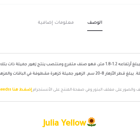
الوصف
معلومات إضافية
صنف جميل خلاب بزهور أنيقة للغاية. أنه صنف زخرفي جميل يبلغ أرتفاعه 1.2-1.8 متر، فهو صنف
ت. البذور سوداء صغيرة وتعتبر غذاء لذيذ للطيور.
ف والصور على مغلف البذور وفي صفحة المنتج على الأنستجرام
إضغط هنا mysticgardenseedss
Julia Yellow