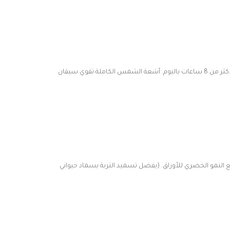
كاملة (على الأقل 8 ساعات باليوم) أو ظل جزئي (في منتصف اليوم) وقد تحتاج السيقان للدعم عند زراعة النبات في الظل الجزئي لأكثر من 8 ساعات باليوم. أشعة الشمس الكاملة تقوي سيقان
ع النمو الخضري للأوراق. (يفضل تسميد التربة بسماد حيواني