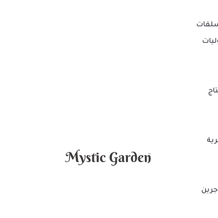
لقات
ليات
اج
ية
جرين