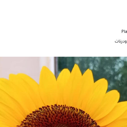
درنات