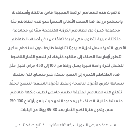
لا تفوت هذه الطماطم الرائعة العجيبة! فاجئ عائلتك وأصدقاءك
واستمتع بزراعة هذا الصنف الألماني القديم! تبدو هذه الطماطم مثل
مجموعة كبيرة من الطماطم الكرزية المندمجة معًا في مجموعة
متكتلة غريبة الأطوار، فهي فريدة تمامًا عن باقي أصناف الطماطم
الأخرى. الثمرة سهل تمزيقها يدويًا لتناولها طازجة، دون استخدام سكين.
تتطور أزهار هذا الصنف إلى عناقيد كثيفة، ثم تندمج الثمار الناضجة
لتشكل ثمرة واحدة كبيرة يصل وزنها من 100 إلى 450 جرام. تميل مثل
هذه الطماطم الكبيرة إلى النضج بشكل غير متساو، لكن يمكنك
ببساطة تمزيق الأجزاء الناضجة وحفظ الأجزاء المتبقية لتنضج لاحقًا.
تتمتع هذه الطماطم العتيقة بطعم حامض لطيف ونكهة طماطم
منعشة مثالية. الصنف غير محدود النمو حيث ينمو بأرتفاع 100-150
سم، وتكون فترة نضج الثمار بعد 80-85 يومًا من الإنبات.
لمشاهدة معرض البذور لشركة ™Sunny March تابع صفحتنا على