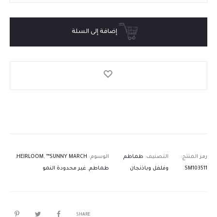
إضافة إلى السلة
رمز المنتج:
التصنيف:
طماطم
الوسوم:
™SUNNY MARCH
,
HEIRLOOM
,
SM103511
وفلفل وباذنجان
طماطم
,
غير محدودة النمو
SHARE