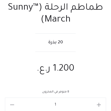
طماطم الرحلة (™Sunny
March)
20 بذرة
1.200
ر.ع.
8 متوفر في المخزون