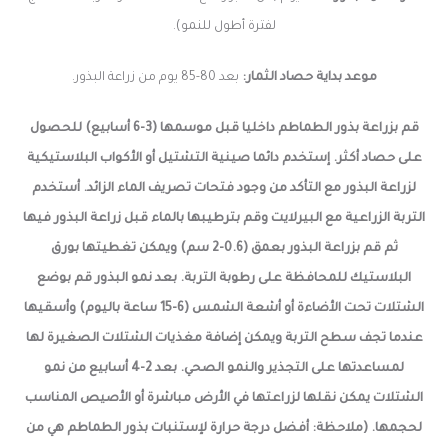
لفترة أطول للنمو).
موعد بداية حصاد الثمار:
بعد 80-85 يوم من
زراعة البذور.
قم بزراعة بذور الطماطم داخليا قبل موسمها (3-6 أسابيع) للحصول
على حصاد أكثر. إستخدم دائما صينية التشتيل أو الأكواب البلاستيكية
لزراعة البذور مع التأكد من وجود فتحات تصريف الماء الزائد. أستخدم
التربة الزراعية مع البيرلايت وقم بترطيبها بالماء قبل زراعة البذور فيها
ثم قم بزراعة البذور بعمق (0.6-2 سم) ويمكن تغطيتها بورق
البلاستيك للمحافظة على رطوبة التربة. بعد نمو البذور قم بوضع
الشتلات تحت الأضاءة أو أشعة الشمس (6-15 ساعة باليوم) وأسقيها
عندما تجف سطح التربة ويمكن إضافة مغذيات الشتلات الصغيرة لها
لمساعدتها على التجذير والنمو الصحي. بعد 2-4 أسابيع من نمو
الشتلات يمكن نقلها لزراعتها في الأرض مباشرة أو الأصيص المناسب
لحجمها. (ملاحظة: أفضل درجة حرارة لإستنبات بذور الطماطم هي من