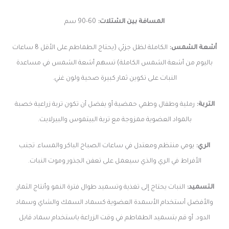
المسافة بين الشتلات:
60-90 سم
أشعة الشمس:
الكاملة لظل جزئي (يحتاج الطماطم على الأقل 8 ساعات
باليوم من أشعة الشمس الكاملة) تسهم أشعة الشمس في مساعدة
النبات على تكوين ثمار كبيرة صحية ولون غني.
التربة:
رملية وطفال وطمي حمضية أو يفضل أن تكون تربة زراعية خصبة
بالمواد العضوية ممزوجة مع تربة البيتموس والبيرلايت.
الري:
يومي منتظم ومعتدل في ساعات الصباح الباكر والمساء. تجنب
الأفراط في الري والذي سيعمل على تعفن الجذور وموت النبات.
التسميد:
النبات يحتاج إلى تغذية وتسميد طوال فترة النمو وأنتاج الثمار.
والأفضل أستخدام الأسمدة العضوية كسماد السمك والشاي وسماد
الدود. أو قم بتسميد الطماطم في وقت الزراعة باستخدام سماد قابل