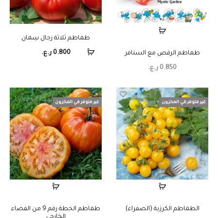
طماطم ثلاثة رجال سِمان
0.800
ر.ع.
طماطم الرقص مع السنافر
0.850
ر.ع.
غير متوفر في المخزون
غير متوفر في المخزون
الطماطم الكرزية (الصفراء)
طماطم الخطة رقم 9 من الفضاء
الخارجي