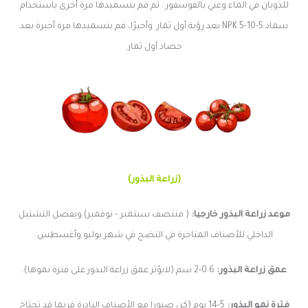
للذوبان في الماء وغني بالفوسفور . ثم قم بتسميدها مرة أخرى باستخدام
سماد NPK 5-10-5 بعد رؤية أول ثمار. وأخيرًا، قم بتسميدها مرة أخيرة بعد
حصاد أول ثمار.
(زراعة البذور)
موعد زراعة البذور خارجيا:
( منتصف سبتمبر – نوفمبر) ويفضل التشتيل
الداخلي للأصناف المتاخرة في النضج في شهر يوليو وأغسطس.
عمق زراعة البذور:
0.6-2 سم (لايؤثر عمق زراعة البذور على فترة نموها).
فترة نمو البذور:
5-14 يوم (كن صبورا مع الأصناف النادرة فربما قد تحتاج