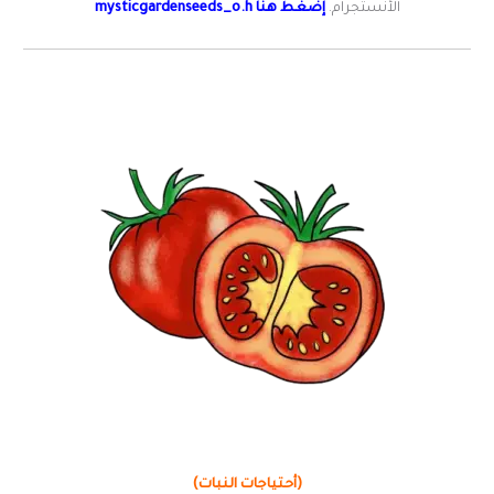
الأنستجرام.
إضغط هنا mysticgardenseeds_o.h
(أحتياجات النبات)