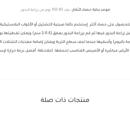
موعد بداية حصاد الثمار:
بعد 85-100 يوم من
زراعة البذور.
ور الطماطم داخليا قبل موسمها (3-6 أسابيع) للحصول على حصاد أكثر. إستخدم دائما صينية التشتيل أو الأك
أستخدم التربة الزراعية مع البيرلايت وقم بترطيبها بالماء
ض مباشرة أو الأصيص المناسب لحجمها. (ملاحظة: أفضل درجة حرارة لإستنبات بذور الطم
منتجات ذات صلة