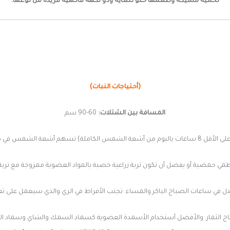
لحمية سميكة وطعمها حلو لل
غاية وذو نكهة فاكهية ف
ريدة من نوعها.
(أحتياجات النبات)
المسافة بين الشتلات:
60-90 سم
 تكوين ثمار كبيرة صحية ولون غني.
ي حمضية أو يفضل أن تكون تربة زراعية خصبة بالمواد العضوية ممزوجة مع تربة 
في ساعات الصباح الباكر والمساء. تجنب الأفراط في الري والذي سيعمل على تعف
أنتاج الثمار. والأفضل أستخدام الأسمدة العضوية كسماد السمك والشاي وسماد ا