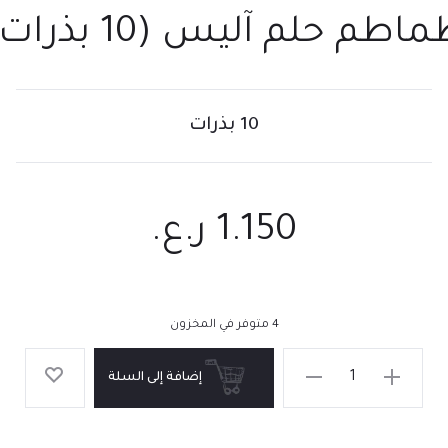
اطم حلم آليس (10 بذرات)
10 بذرات
1.150
ر.ع.
4 متوفر في المخزون
إضافة إلى السلة