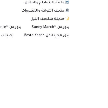
قلعة الطماطم والفلفل
متحف الفواكه والخضروات
حديقة منتصف الليل
بذور من ™Sunny March
بذور من ™Plante
بذور هجينة من ™Beste Kern
بصيلات و