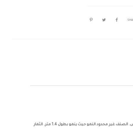
SHA
 الصنف غير محدود النمو حيث ينمو ب
طول 1.4 متر. الثمار