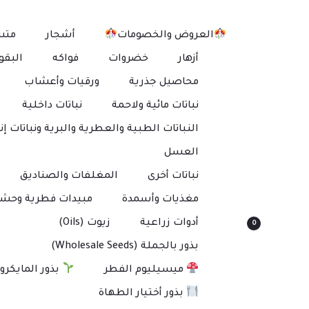
العروض والخصومات
أشجار
متس
أزهار
خضروات
فواكه
البقو
محاصيل جذرية
ورقيات وأعشاب
نباتات مائية ولاحمة
نباتات داخلية
النباتات الطبية والعطرية والبرية ونباتات إنت
العسل
نباتات أخرى
المغلفات والصناديق
مغذيات وأسمدة
مبيدات فطرية وحشر
أدوات زراعية
زيوت (Oils)
0
بذور بالجملة (Wholesale Seeds)
ميسيليوم الفطر
بذور المايكرو
بذور أختيار الطهاة