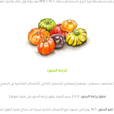
NPK 5-10-5 بعد رؤية أول ثمار. وأخيرًا، قم بتسميدها مرة أخيرة بعد حصاد أول ثمار.
(زراعة البذور)
 منتصف سبتمبر – نوفمبر) ويفضل التشتيل الداخلي للأصناف المتاخرة في النض
عمق زراعة البذور:
0.6-2 سم (لايوثر عمق زراعة البذور على فترة نموها).
نمو البذور:
5-14 يوم (كن صبورا مع الأصناف النادرة فربما قد تحتاج لفترة أطول للنمو).