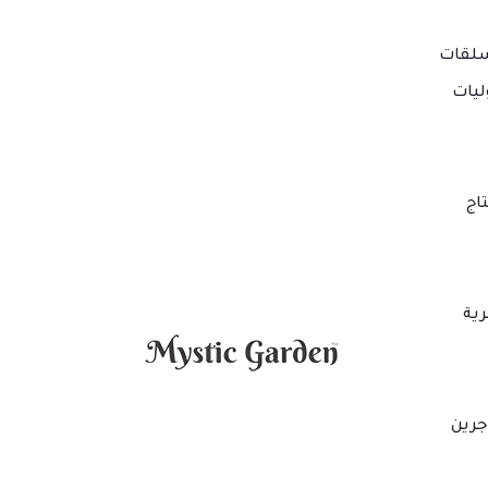
لقات
ليات
اج
ية
جرين