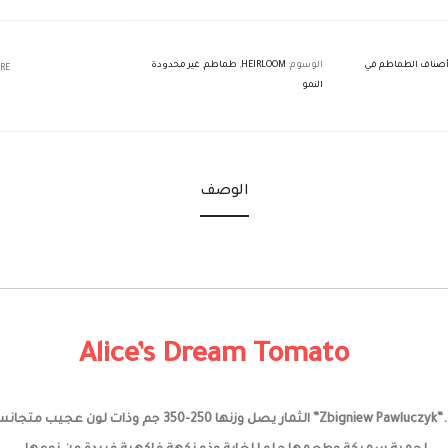
 أصناف الطماطم في
الوسوم:
HEIRLOOM
,
طماطم
,
غير محدودة
RE
النمو
الوصف
Alice’s Dream Tomato
 وذ
ات لون عجيب متجانس.