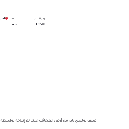
رمز المنتج:
التصنيف:
أندر
FP21707
العالم
صنف بولندي نادر من أرض العجائب حيث تم إنتاجه بواسطة .”Zbigniew Pawluczyk” الثمار يصل وزنها 250-350 جم