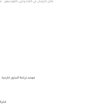
قابل للذوبان في الماء وغني بالفوسفور . ثم قم بتسميدها مرة أخرى باستخدام سماد 
موعد زراعة البذور خارجيا:
(
فترة 