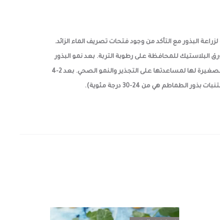
واب البلاستيكية لزراعة البذور مع التأكد من وجود فتحات تصريف الماء الزائد.
 قبل زراعة البذور فيها ثم قم بزراعة البذور بعمق (0.6-2 سم) ويمكن تغطيتها بورق البلاستيك للمحافظة على رطوبة التربة. بعد نمو البذور
قم بوضع الشتلات تحت الأضاءة أو أشعة الشمس (6-15 ساعة باليوم) وأسقيها عندما تجف سطح التربة ويمكن إضافة مغذيات الشتلات الصغيرة لها لمساعدتها على التجذير والنمو الصحي. بعد 2-4
اطم هي من 24-30 درجة مئوية).