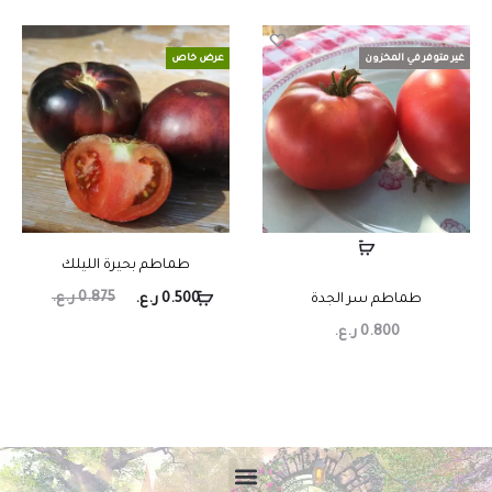
غير متوفر في المخزون
عرض خاص
طماطم بحيرة الليلك
0.875
ر.ع.
طماطم سر الجدة
0.500
ر.ع.
0.800
ر.ع.