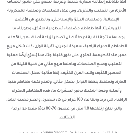
أنها طماطم إيطالية متوارثة عتيقة وعريقة تتفوق على جميع الأصناف
الأخرى في التعليب والتخزين، وفي عمل الصلصات وصلصة المعكرونة
الإيطالية، وصلصات البيتزا والإسباجيتي، وبالطبع، هي الأفضل
للبروشيتا. أنها طماطم مضلعة، أسطوانية الشكل، وطويلة، ما
يجعلها منتجة للغاية لدرجة أنك لن تضطر لزراعة أصناف هجينة! هذه
الطماطم الحمراء الزاهية، سميكة الجدران، ثقيلة الوزن، ذات شكل مربع
مميز عند تقطيعها. تحتوي على بذور قليلة جدًا، مما يُسرّع أيضًا عملية
التعليب وصنع الصلصات، وداخلها مزيج مثالي من كمية قليلة من
العصير الكثيف واللب المرن الكثيف. إنها مثالية لعمل الصلصات
الحارة، وتحتفظ بنكهة التوابل بشكل مثالي، وتمنح نكهة طماطم غنية
وأصلية وقوية! يمكنك توقع العشرات من هذه الطماطم الحمراء
الزاهية، التي يزيد وزنها عن 100 غرام في كل شجيرة، والغير محددة النمو،
والتي يبلغ ارتفاعها 1.8 متر، في غضون 70-80 يومًا فقط من زراعة
الشتلات.