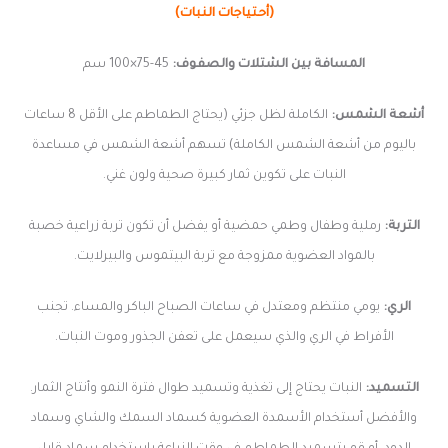
(أحتياجات النبات)
المسافة بين الشتلات والصفوف:
45-75×100 سم
أشعة الشمس:
الكاملة لظل جزئي (يحتاج الطماطم على الأقل 8 ساعات
باليوم من أشعة الشمس الكاملة) تسهم أشعة الشمس في مساعدة
النبات على تكوين ثمار كبيرة صحية ولون غني.
التربة:
رملية وطفال وطمي حمضية أو يفضل أن تكون تربة زراعية خصبة
بالمواد العضوية ممزوجة مع تربة البيتموس والبيرلايت.
الري:
يومي منتظم ومعتدل في ساعات الصباح الباكر والمساء. تجنب
الأفراط في الري والذي سيعمل على تعفن الجذور وموت النبات.
التسميد:
النبات يحتاج إلى تغذية وتسميد طوال فترة النمو وأنتاج الثمار.
والأفضل أستخدام الأسمدة العضوية كسماد السمك والشاي وسماد