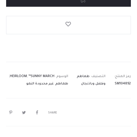
رمز المنتج:
التصنيف:
طماطم
الوسوم:
™SUNNY MARCH
,
HEIRLOOM
,
SM104892
وفلفل وباذنجان
طماطم
,
غير محدودة النمو
SHARE