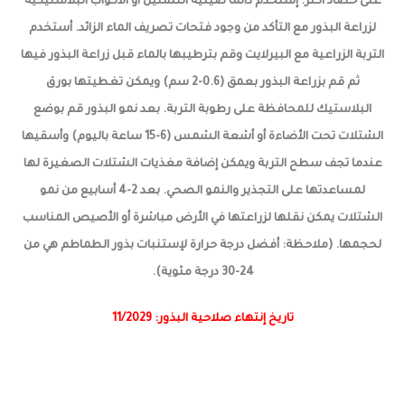
على حصاد أكثر. إستخدم دائما صينية التشتيل أو الأكواب البلاستيكية
لزراعة البذور مع التأكد من وجود فتحات تصريف الماء الزائد. أستخدم
التربة الزراعية مع البيرلايت وقم بترطيبها بالماء قبل زراعة البذور فيها
ثم قم بزراعة البذور بعمق (0.6-2 سم) ويمكن تغطيتها بورق
البلاستيك للمحافظة على رطوبة التربة. بعد نمو البذور قم بوضع
الشتلات تحت الأضاءة أو أشعة الشمس (6-15 ساعة باليوم) وأسقيها
عندما تجف سطح التربة ويمكن إضافة مغذيات الشتلات الصغيرة لها
لمساعدتها على التجذير والنمو الصحي. بعد 2-4 أسابيع من نمو
الشتلات يمكن نقلها لزراعتها في الأرض مباشرة أو الأصيص المناسب
لحجمها. (ملاحظة: أفضل درجة حرارة لإستنبات بذور الطماطم هي من
24-30 درجة مئوية).
تاريخ إنتهاء صلاحية البذور: 11/2029