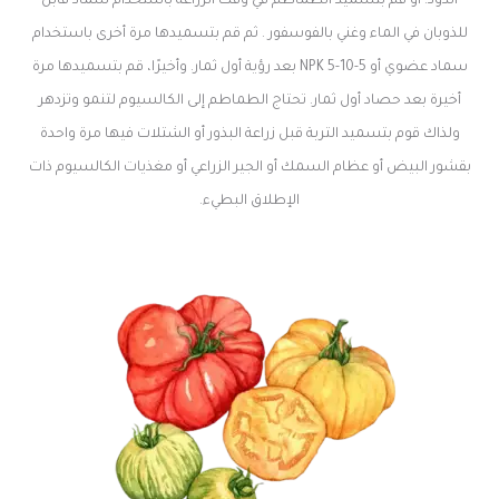
الدود. أو قم بتسميد الطماطم في وقت الزراعة باستخدام سماد قابل
للذوبان في الماء وغني بالفوسفور . ثم قم بتسميدها مرة أخرى باستخدام
سماد عضوي أو NPK 5-10-5 بعد رؤية أول ثمار. وأخيرًا، قم بتسميدها مرة
أخيرة بعد حصاد أول ثمار. تحتاج الطماطم إلى الكالسيوم لتنمو وتزدهر
ولذاك قوم بتسميد التربة قبل زراعة البذور أو الشتلات فيها مرة واحدة
بقشور البيض أو عظام السمك أو الجير الزراعي أو مغذيات الكالسيوم ذات
الإطلاق البطيء.