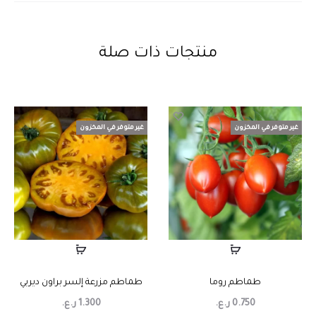
منتجات ذات صلة
غير متوفر في المخزون
غير متوفر في المخزون
طماطم روما
طماطم مزرعة إلسر براون ديربي
0.750
ر.ع.
1.300
ر.ع.