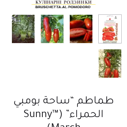
طماطم “ساحة بومبي
الحمراء” (™Sunny