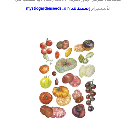
لمشاهدة معرض البذور لشركة ™Sunny March تابع صفحتنا على
الأنستجرام.
إضغط هنا mysticgardenseeds_o.h