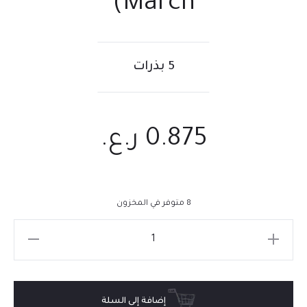
March)
5 بذرات
0.875
ر.ع.
8 متوفر في المخزون
إضافة إلى السلة