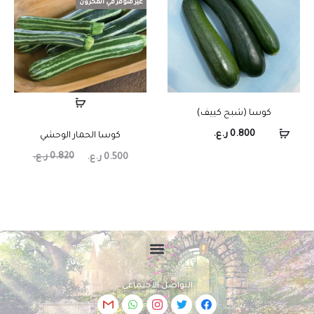
غير متوفر في المخزون
كوسا (شبح كييف)
0.800
ر.ع.
كوسا الحمار الوحشي
0.820
ر.ع.
0.500
ر.ع.
التواصل الاجتماعي