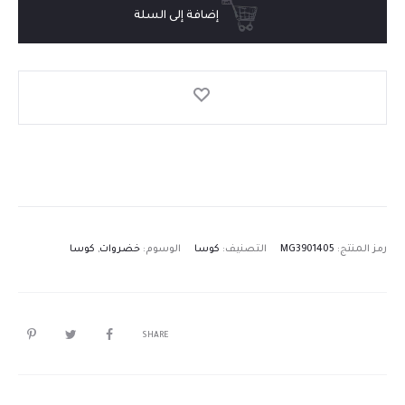
إضافة إلى السلة
رمز المنتج:
MG3901405
التصنيف:
كوسا
الوسوم:
خضروات
,
كوسا
SHARE