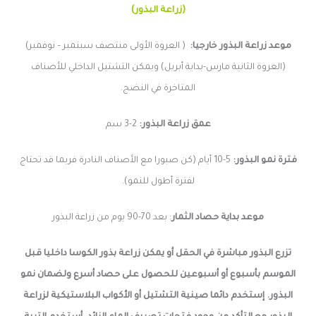
(زراعة البذور)
موعد زراعة البذور خارجيا:
( العروة الأولى منتصف سبتمبر – نوفمبر)
(العروة الثانية مارس-بداية أبريل) ويمكن التشتيل الداخلي للأصناف
المتاخرة في النضج.
عمق زراعة البذور:
2-3 سم
فترة نمو البذور:
5-10 أيام (كن صبورا مع الأصناف النادرة فربما قد تحتاج
لفترة أطول للنمو).
موعد بداية حصاد الثمار
: بعد 70-90 يوم من زراعة البذور
تزرع البذور مباشرة في الحقل أو يمكن زراعة بذور الكوسا داخليا قبل
الموسم بأسبوع أو أسبوعين للحصول على حصاد أسرع ولضمان نمو
البذور. إستخدم دائما صينية التشتيل أو الأكواب البلاستيكية لزراعة