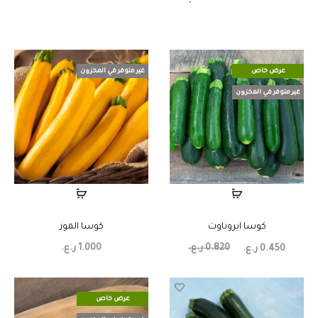
عرض خاص
غير متوفر في المخزون
غير متوفر في المخزون
كوسا ايروناوت
كوسا الموز
0.820
ر.ع.
1.000
ر.ع.
0.450
ر.ع.
عرض خاص