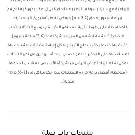
البذور مع التأكد من وجود فتحات تصريف الماء الزائد. أستخدم التربة
الزراعية مع البيرلايت وقم بترطيبها بالماء قبل زراعة البذور فيها ثم قم
بزراعة البذور بعمق (2-3 سم) ويمكن تغطيتها بورق البلاستيك
للمحافظة على رطوبة التربة. بعد نمو البذور قم بوضع الشتلات تحت
الأضاءة أو أشعة الشمس الغير مباشرة لمدة (6-15 ساعة باليوم)
وأسقيها عندما يجف سطح التربة ويمكن إضافة مغذيات الشتلات لها
لمساعدتها على التجذير والنمو الصحي. بعد أسبوعين من نمو الشتلات
يمكن نقلها لزراعتها في الأرض مباشرة أو الأصيص المناسب لحجمها.
(ملاحظة: أفضل درجة حرارة لإستنبات بذور الكوسا هي من 21-35 درجة
مئوية).
منتجات ذات صلة