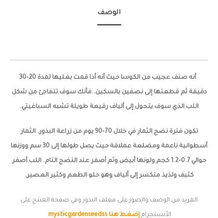
الوصف
أنه صنف عجيب من الكوسا حيث أنه أذا قمت بغليها لمدة 20-30
دقيقة ثم قطعتها إلى نصفين بالسكين..فأنك سوف تتفاجئ من شكل
اللب الذي سوف يتحول إلى ألياف رفيعة طويلة تشبه السباغيتي.
تكون فترة نضج الثمار في خلال 70-90 يوم من زراعة البذور. الثمار
أسطوانية ناعمة ومضلعة عملاقة حيث يصل طولها إلى 30 سم ووزنها
حوالي 0.7-1.2 كجم ولونها أبيض وثم أصفر عند النضج التام. اللب أصفر
كثيف ولذيذ متكسر إلى ألياف وهو حلو الطعم وكثير العصير.
المزيد من الوصف والصور على مغلف البذور وفي صفحة المنتج على
الأنستجرام
إضغط هنا mysticgardenseedss