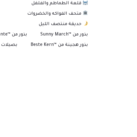
قلعة الطماطم والفلفل
متحف الفواكه والخضروات
حديقة منتصف الليل
بذور من ™Sunny March
بذور من ™Plante
بذور هجينة من ™Beste Kern
بصيلات و