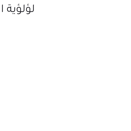
لؤلؤية ا