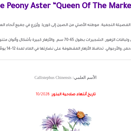
e Peony Aster “Queen Of The Mark
فصيلة النجمية. موطنه الأصلي من الصين إلى كوريا. ويُزرع في جميع أنحاء العال
تنوع جميل فاخر من أستر الفاوانيا .يستخدم لتزيين الحدائق ولباقات الزهور. الش
أحمر، والأرجواني. تحافظ الأزهار المقطوفة على نضارتها في الماء لمدة 12-14 يومًا.
الأسم العلمي:
Callistephus Chinensis
تاريخ أنتهاء صلاحية البذور:
2028
/
10