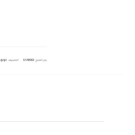
رمز المنتج:
GS90002
التصنيف:
الؤلؤي