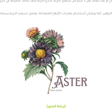
تربة. لاتدع التربة تجف تماماً. الأفراط في الري سوف يقتل نباتك.
التزهير، كما ويمكن أستخدام مغذيات الأزهار المتعادلة. يفضل تسميد التربة بسم
(زراعة البذور)