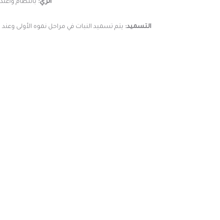
الري:
بأنتظام وأعتدال أو عند جفاف أول 3 سم من سطح ال
التسميد:
يتم تسميد النبات في مراحل نموه الأولى وعند 