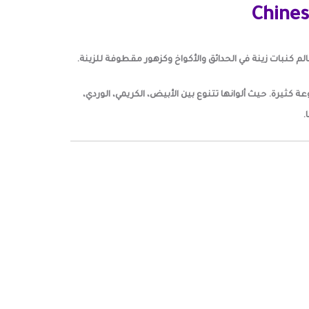
Chines
م كنبات زينة في الحدائق والأكواخ وكزهور مقطوفة للزينة.
جيرات بطول 65-70 سم. والأزهار كبيرة بأشكال وألوان متنوعة كثيرة. حيث ألوانها تتنوع بين الأبيض، الكريمي، الوردي،