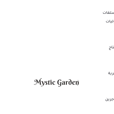
لقات
ليات
اج
ية
جرين