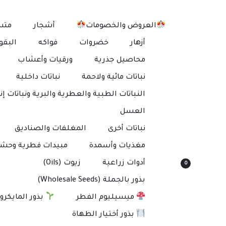
العروض والخصومات
أشجار
متس
أزهار
خضروات
فواكه
البقو
محاصيل جذرية
ورقيات وأعشاب
نباتات مائية ولاحمة
نباتات داخلية
النباتات الطبية والعطرية والبرية ونباتات إنت
العسل
نباتات أخرى
المغلفات والصناديق
مغذيات وأسمدة
مبيدات فطرية وحشر
أدوات زراعية
زيوت (Oils)
0
بذور بالجملة (Wholesale Seeds)
ميسيليوم الفطر
بذور المايكرو
بذور أختيار الطهاة