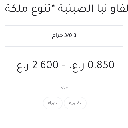
لفاوانيا الصينية “تنوع ملكة
3/0.3 جرام
0.850
ر.ع.
–
2.600
ر.ع.
size
0.3 جرام
3 جرام