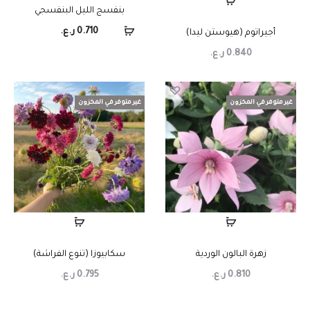
بنفسج الليل البنفسجي
0.710
ر.ع.
أجيراتوم (هيوستن ليدا)
0.840
ر.ع.
غير متوفر في المخزون
غير متوفر في المخزون
زهرة البالون الوردية
سكابيوزا (تنوع الفراشة)
0.810
ر.ع.
0.795
ر.ع.