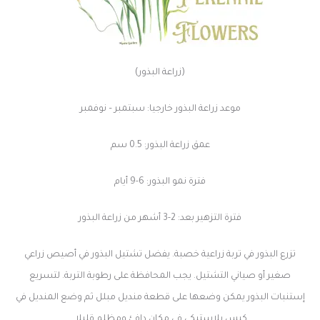
(زراعة البذور)
موعد زراعة البذور خارجيا: سبتمبر – نوفمبر
عمق زراعة البذور: 0.5 سم
فترة نمو البذور: 6-9 أيام
فترة التزهير بعد: 2-3 أشهر من زراعة البذور
تزرع البذور في تربة زراعية خصبة. يفضل تشتيل البذور في أصيص زراعي
صغير أو صياني التشتيل. يجب المحافظة على رطوبة التربة. لتسريع
إستنبات البذور يمكن وضعها على قطعة منديل مبلل ثم وضع المنديل في
كيس بلاستيكي في مكان دافئ ومظلم قليلا.