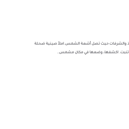
نوافذ والشرفات حيث تصل أشعة الشمس.املأ صينية ضحلة