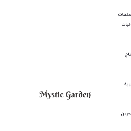
لقات
ليات
اج
ية
جرين