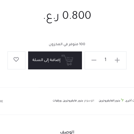
0.800
ر.ع.
100 متوفر في المخزون
إضافة إلى السلة
ت أخرى
,
بذور المايكروجرين
الوسوم:
بذور
,
مايكروجرين
,
ورقيات
RE
الوصف