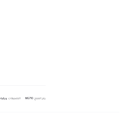
رمز المنتج:
MG710
التصنيفات:
ورقيا