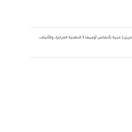
تنبت بذور مايكروجرين الكتان في خلال (2-4 أيام) وتحصد في غضون 10-14 يوم. تشتهر بنكهتها الجوزية الخفيفة. براعم الكتان (المايكروجرين) غنية بأحماض أوميغا 3 الدهنية المركزة، والألياف،