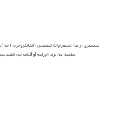
تستغرق زراعة الخضراوات الصغيرة (المايكروجرين) من أ
بطبقة من تربة الزراعة أو ألياف جوز الهند بسمك 2.5-5 سم. انثر البذور بكثافة، ورشها برذاذ الماء، وغطّها لمدة 4-2 أيام حتى تنبت. اكشفها، وضعها 