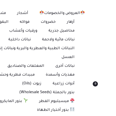
العروض والخصومات
أشجار
متس
أزهار
خضروات
فواكه
البقو
محاصيل جذرية
ورقيات وأعشاب
نباتات مائية ولاحمة
نباتات داخلية
النباتات الطبية والعطرية والبرية ونباتات إنت
العسل
نباتات أخرى
المغلفات والصناديق
مغذيات وأسمدة
مبيدات فطرية وحشر
أدوات زراعية
زيوت (Oils)
0
بذور بالجملة (Wholesale Seeds)
ميسيليوم الفطر
بذور المايكرو
بذور أختيار الطهاة