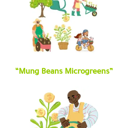
“Mung Beans Microgreens”