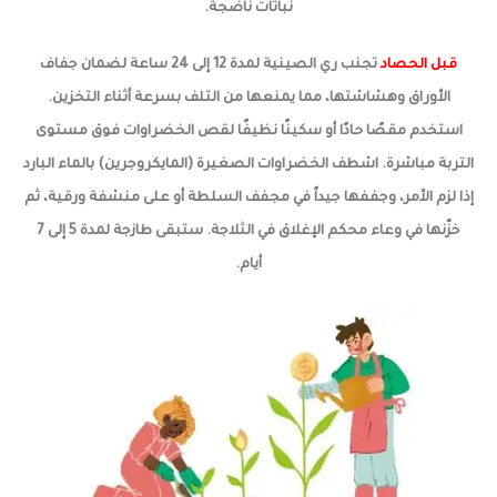
نباتات ناضجة.
قبل الحصاد
تجنب ري الصينية لمدة 12 إلى 24 ساعة لضمان جفاف
الأوراق وهشاشتها، مما يمنعها من التلف بسرعة أثناء التخزين.
استخدم مقصًا حادًا أو سكينًا نظيفًا لقص الخضراوات فوق مستوى
التربة مباشرة. اشطف الخضراوات الصغيرة (المايكروجرين) بالماء البارد
إذا لزم الأمر، وجففها جيداً في مجفف السلطة أو على منشفة ورقية، ثم
خزّنها في وعاء محكم الإغلاق في الثلاجة. ستبقى طازجة لمدة 5 إلى 7
أيام.