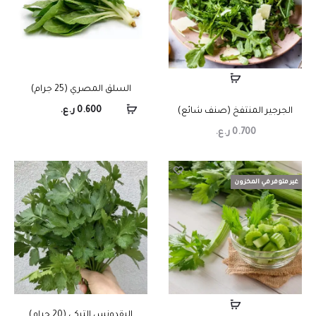
السلق المصري (25 جرام)
0.600
ر.ع.
الجرجير المنتفخ (صنف شائع)
0.700
ر.ع.
غير متوفر في المخزون
البقدونس التركي (20 جرام)