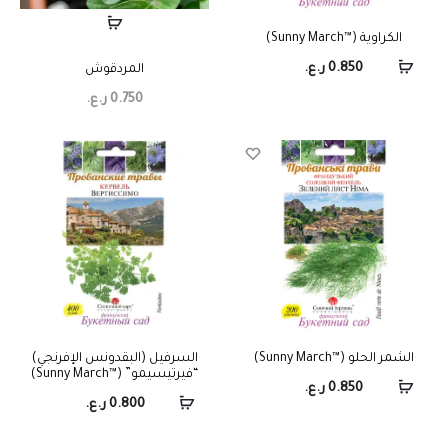
الكراوية (™Sunny March)
0.850
ر.ع.
المردقوش
0.750
ر.ع.
الشمر الحلو (™Sunny March)
السرفيل (البقدونس الإفرنجي)
“فيرتيسيمو” (™Sunny March)
0.850
ر.ع.
0.800
ر.ع.