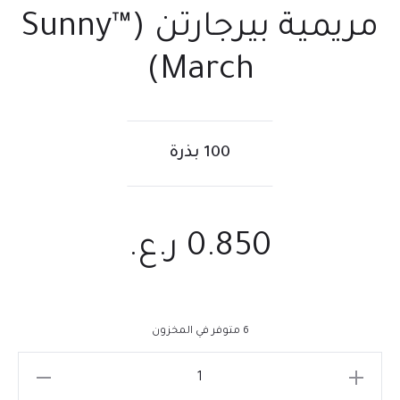
مريمية بيرجارتن (™Sunny
March)
100 بذرة
0.850
ر.ع.
6 متوفر في المخزون