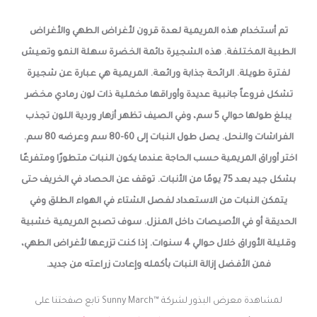
تم أستخدام هذه المريمية لعدة قرون لأغراض الطهي والأغراض
الطبية المختلفة. هذه الشجيرة دائمة الخضرة سهلة النمو وتعيش
لفترة طويلة. الرائحة جذابة ورائعة. المريمية هي عبارة عن شجيرة
تشكل فروعاً جانبية عديدة وأوراقها مخملية ذات لون رمادي مخضر
يبلغ طولها حوالي 5 سم، وفي الصيف تظهر أزهار وردية اللون تجذب
الفراشات والنحل. يصل طول النبات إلى 60-80 سم وعرضه 80 سم.
اختر أوراق المريمية حسب الحاجة عندما يكون النبات متطورًا ومتفرعًا
بشكل جيد بعد 75 يومًا من الأنبات. توقف عن الحصاد في الخريف حتى
يتمكن النبات من الاستعداد لفصل الشتاء في الهواء الطلق وفي
الحديقة أو في الأصيصات داخل المنزل. سوف تصبح المريمية خشبية
وقليلة الأوراق خلال حوالي 4 سنوات. إذا كنت تزرعها لأغراض الطهي،
فمن الأفضل إزالة النبات بأكمله وإعادت زراعته من جديد.
لمشاهدة معرض البذور لشركة ™Sunny March تابع صفحتنا على