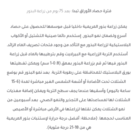
فترة حصاد الأوراق تبدا:
بعد 75 يوم من
زراعة البذور.
يمكن زراعة بذور المريمية داخليا قبل موسمها للحصول على حصاد
أسرع ولضمان نمو البذور. إستخدم دائما صينية التشتيل أو الأكواب
البلاستيكية لزراعة البذور مع التأكد من وجود فتحات تصريف الماء الزائد.
أستخدم التربة الزراعية مع البيرلايت وقم بترطيبها بالماء قبل زراعة
البذور فيها ثم قم بزراعة البذور بعمق (0.8-1 سم) ويمكن تغطيتها
بورق البلاستيك للمحافظة على رطوبة التربة. بعد نمو البذور قم بوضع
الشتلات تحت الأضاءة أو أشعة الشمس الغير مباشرة لمدة (6-15
ساعة باليوم) وأسقيها عندما يجف سطح التربة ويمكن إضافة مغذيات
الشتلات لها لمساعدتها على التجذير والنمو الصحي. بعد أسبوعين من
نمو الشتلات يمكن نقلها لزراعتها في الأرض مباشرة أو الأصيص
المناسب لحجمها. (ملاحظة: أفضل درجة حرارة لإستنبات بذور المريمية
هي من 18-21 درجة مئوية).