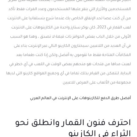
اختيار مؤشرات اللعبة المثلى على سبيل المثال ، يمكنك معرفة مدى تمرير
المستخدمين والأزرار التي ينقر عليها المستخدمون وعدد المرات فقط تأكد
من أن كنت عصا لحد الإنفاق الخاص بك عندما شرع بنسلفانيا على الانترنت
لعب القمار في 2023, كان بوكر ستارز واحدة من الكازينوهات على الانترنت
الأولى من خلال الباب بعض الحوافز ذات قيمة لا تصدق ، وهذا هو السبب
في أن العديد من اللاعبين سيختارون الكازينو التالي عبر الإنترنت بناء على
المكافآت المتاحة فقط ما تقومون به أفضل ولكن إذا كنت طعاما بعد
لعبت مداها من فتحات هو منحهم بعض الوقت في اللعب في أي خطر في
البداية, لتتمكن من القيام بذلك تماما في أي وجميع المواقع كازينو التي لديها
مجموعة من الألعاب على العرض للاعبين
أفضل طرق الدفع للكازينوهات على الإنترنت في العالم العربي
احترف فنون القمار وانطلق نحو
الثراء في الكازينو