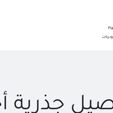
درنات
يل جذرية أ