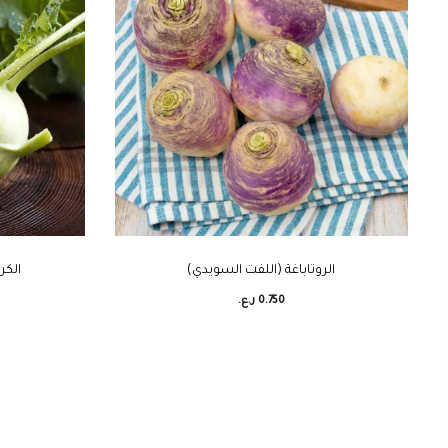
الروتاباغة (اللفت السويدي)
الكر
0.750
ر.ع.