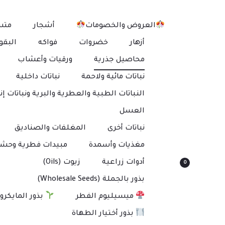
العروض والخصومات
أشجار
متس
أزهار
خضروات
فواكه
البقو
محاصيل جذرية
ورقيات وأعشاب
نباتات مائية ولاحمة
نباتات داخلية
النباتات الطبية والعطرية والبرية ونباتات إنت
العسل
نباتات أخرى
المغلفات والصناديق
مغذيات وأسمدة
مبيدات فطرية وحشر
أدوات زراعية
زيوت (Oils)
0
بذور بالجملة (Wholesale Seeds)
ميسيليوم الفطر
بذور المايكرو
بذور أختيار الطهاة