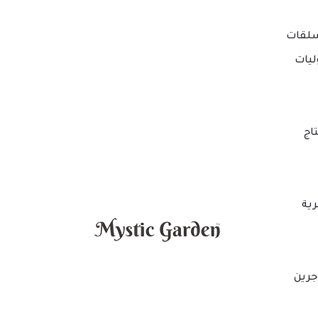
لقات
ليات
اج
ية
جرين