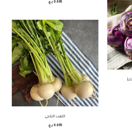
0.695
ر.ع.
اء)
اللفت الثلجي
0.695
ر.ع.