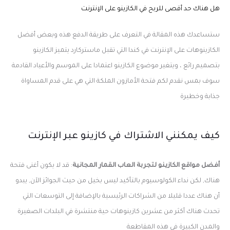
هل هناك حد أقصى للربح في الكازينو على الإنترنت
ستساعدك هذه المقالة في التعرف على طريقة الدفع هذه وبعض أفضل
الكازينوهات على الإنترنت في كندا التي تقبل ماستركارد يتميز الكازينو
بتصميم رائع ، ويتغير موضوع الكازينو اعتمادا على الموسم والأعياد القادمة
سوف بمس نقدم لكم فتحة الأمازون الملكة التي هي على قدم المساواة
جذابة وخطيرة
كيف يمكنني الاشتراك في كازينو عبر الإنترنت
أفضل مواقع الكازينو لتجربة العاب القمار المجانية
: قد لا يكون أغنى فتحة
هناك, لكن نداء الكولوسيوم بالتأكيد ليس بخيل من حيث الجوائز الآن, يبدو
أن هناك عددا قليلا من الشراكات الرئيسية بالإضافة إلى التوسعات التي
تحدث هناك أكثر من عشرين كازينوهات حية منتشرة في البلدات الصغيرة
والمدن الكبيرة في هذه المقاطعة