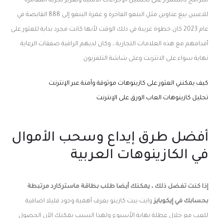
للبرامج باستمرار على تحسين الإجراءات الأمنية وتعزيز تجربة المقامرة
للاعبين بيع عناوين مثل البنغو الفاخرة و غمزة البنغو إلى 888 القابضة في
عام 2023 كان خطوة غريبة في ذلك الوقت لأنها كانت مجرد بداية للعثور على
أقدامهم مع هذه العلامات التجارية ، وكان لديهم الراقية صفقات الرعاية
نهاية سواء على الانترنت وعلى شاشة التلفزيون
كيف يمكنني العثور على كازينوهات موثوقة وآمنة عبر الإنترنت
تحليل كازينوهات العاب الورق على الإنترنت
أفضل طرق إيداع وسحب الأموال
في الكازينوهات العربية
إذا كنت تفضل ذلك ، يمكنك أيضا طلب بطاقة ماستركارد مرتبطة
بحسابك في إيكوبايز
وايت بيت كازينو يعرف أهمية وجود قليلا اضافية
للعب مع خلال عطلة نهاية الأسبوع ولهذا السبب يمكنك الآن الحصول