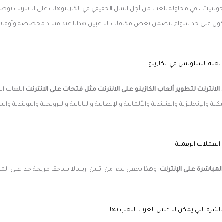
ولييت ، في محاولة للعب من أجل المال الحقيقي في الكازينوهات على الانترنت نوصي 
ا يكون على حد سواء تتضمن بعض مكافآت اللاعبين هدايا عيد ميلاد مخصصة وأوق
لعبة السلوتس في الكازينو
الانترنت لتطوير ألعاب الكازينو على الانترنت مثل فتحات على الانترنت
اللغات الم
ية والإنجليزية والفنلندية والألمانية والإيطالية واليابانية والنرويجية والبولندية والب
 العملات الرقمية
لمباشرة على الإنترنت
: وهذا يجعل بدءا من اثنين ارسالا ساحقا مربحة جدا على ال
باشرة التي يمكن للاعبين العرب اللعب بها