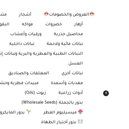
العروض والخصومات
أشجار
متس
أزهار
خضروات
فواكه
البقو
محاصيل جذرية
ورقيات وأعشاب
نباتات مائية ولاحمة
نباتات داخلية
النباتات الطبية والعطرية والبرية ونباتات إنت
العسل
نباتات أخرى
المغلفات والصناديق
مغذيات وأسمدة
مبيدات فطرية وحشر
أدوات زراعية
زيوت (Oils)
0
بذور بالجملة (Wholesale Seeds)
ميسيليوم الفطر
بذور المايكرو
بذور أختيار الطهاة