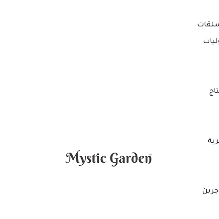
لقات
ليات
اج
ية
جرين