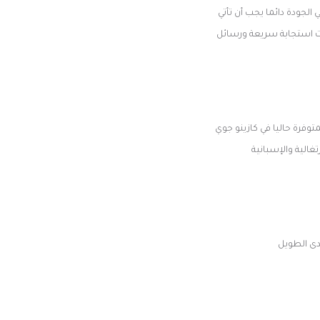
الجودة دائما يجب أن تأتي
ات استجابة سريعة ورسائل
توفرة حاليا في كازينو جوي
رتغالية والإسبانية
مدى الطويل