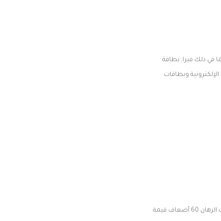
ا في ذلك فيزا, بطاقة
الإلكترونية وبطاقات
كيف يعمل البلاكجاك في الكازينوهات العربية. إذا وجدت بونت كازينو لا رموز إيداع مكافأة أو رموز اللعب الحر, يجب الرهان 60 أضعاف قيمة