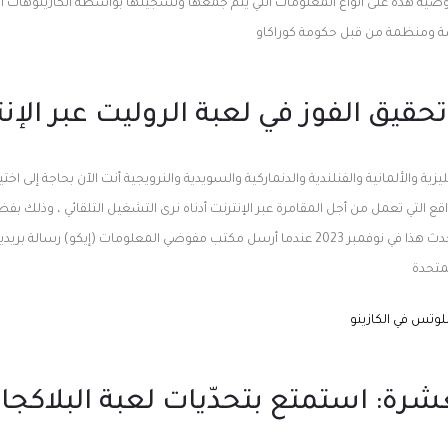
ية هذه على أنواع المعلومات التي يتم جمعها وتسجيلها بواسطة الكازينوهات ا
ة ومنظمة من قبل حكومة كوراكاو
حقيق الفوز في لعبة الروليت عبر الإن
ية والألمانية والفنلندية والدنماركية والسويدية والنرويجية أنت الآن بحاجة إلى اختيار 
ع التي تعمل من أجل المقامرة عبر الإنترنت أدناه نرى التشغيل التلقائي ، وذلك ب
دوران وفقا لإرشاداتنا نختار حدث هذا في نوفمبر 2023 عندما أرسل مكتب مفوضي المعلومات (إيك
متحدة
تس في الكازينو
شرة: استمتع بتحدّيات لعبة البلاكجا