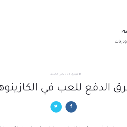
درنات
16 يونيو، 2023
غير مصنف
 الدفع للعب في الكازينوهات