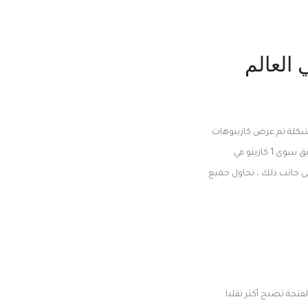
 العالم
 مشكلة تم عرض كازينوهات
كمبوديا الأصلية لأول مرة في بنوم بنه في منتصف التسعينيات ، لكنها أجبرت على الإغلاق في عام 2023 ، ولم يتبق سوى 1 كازينو في
على 5 السائقين ليست رهانات جيدة الى جانب ذلك ، تحاول جميع
لفتحة تصبح أكثر تقلبا