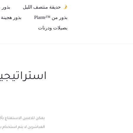
حديقة منتصف الليل
بذور من ™h
بذور من ™Plante
بذور هجينة من ™n
بصيلات ودرنات
استراتيجيا
المباشرين لا يتم استخدام ب