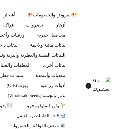
العروض والخصومات
أشجار
أزهار
خضروات
فواكه
محاصيل جذرية
ورقيات وأعش
نباتات مائية ولاحمة
نباتات داخ
النباتات الطبية والعطرية والبرية ونب
نباتات أخرى
المغلفات والصنا
مغذيات وأسمدة
مبيدات فطري
أدوات زراعية
زيوت (Oils)
0
بذور بالجملة (Wholesale Seeds)
بذور المايكروجرين
بذور
قلعة الطماطم والفلفل
متحف الفواكه والخضروات