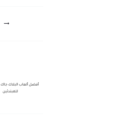
أفضل ألعاب البلاك جاك عب
للمبتدئين