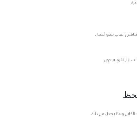
هزة
اشر وألعاب بنغو أيضا ،
سيزار الترفيه, جون
لحظ
 الكابل وهذا يجعل من ذلك