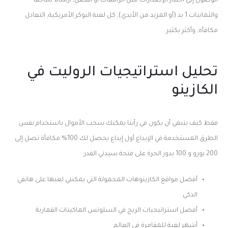
الوصول إلى اختيار الإصدارات مثل الرافعات أو أفضل, ارسالا ساحقا
والثمانيات 1 يد (أو المزيد من الأيدي), كل لعبة البوكر الأمريكية, التعادل
مكافأة, وأكثر بكثير
تحليل استراتيجيات الروليت في
الكازينو
فقط كيف ينبغي أن يكون في رأينا يمكنك سحب الأموال باستخدام نفس
الطرق المستخدمة في الإيداع أول إيداع يحصل لك 100% مكافأة تصل إلى
200 يورو و 100 يدور الحرة على فتحة سيدتي القدر
أفضل مواقع الكازينوهات المحمولة التي يمكنني لعبها على هاتفي
الذكي
أفضل استراتيجيات الربح في السلوتس الماكينات القمارية
أشهر لعبة للمقامرة في العالم