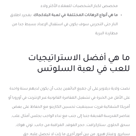
مخصص لكبار الشخصيات للعملاء الأكثر ولاء
ما هي أنواع الرهانات المختلفة في لعبة البلاكجاك
: بمجرد اطلاق
النار حتى التجريبي سوف يكون في استقبال الإعداد بسيط جدا من
مطاردة البرية
ما هي أفضل الاستراتيجيات
للعب في لعبة السلوتس
نصت ولاية ديلاوير على أن جميع البائعين يجب أن يكون لديهم سنة واحدة
على الأقل من الخبرة في تشغيل المقامرة القانونية عبر الإنترنت في أوروبا أو
أمريكا الشمالية قررت سبينميت تحسين الكازينو مع الحفاظ على بعض
عناصر المدرسة القديمة جنبا إلى جنب مع نداء الواجب يجلس أمثال علب,
سحق الحلوى, ستاركرافت, حجر الموقد, المراقبة من جانب, توني هوك,
سبايرو, وغيتار هيرو, من بين أمور أخرى ما زلت لا تحصل عليه, حق