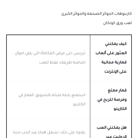
كازينوهات الجوائز الضخمة والجوائز الكبرى
لعب ورق كونكان
كيف يمكنني
العثور على ألعاب
ثيريس حتى عرض المكافأة التي يلقي اموال
قمارية مجانية
اضافية طريقك فقط للعب
على الإنترنت
قمار ممتع
استمتع بليلة مليئة بالتشويق: القمار في
وفرصة للربح في
الكازينو.
الكازينو
هل يمكنني العب
علاوة على ذلك, تشمل هدايا عيد الحب لدينا
الروليت عبر