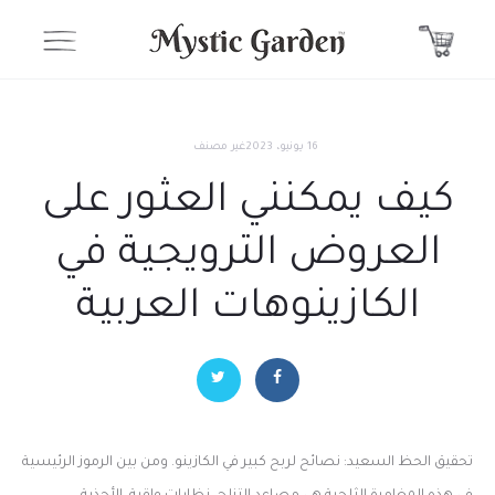
16 يونيو، 2023
غير مصنف
كيف يمكنني العثور على
العروض الترويجية في
الكازينوهات العربية
تحقيق الحظ السعيد: نصائح لربح كبير في الكازينو. ومن بين الرموز الرئيسية