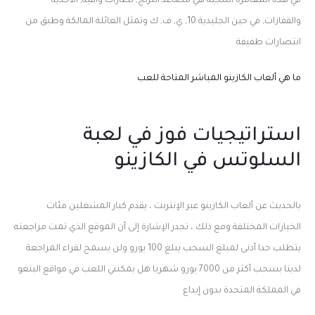
في هذه المغامرة الثلجية هي مصاعد التزلج, نظارات واقية, الأحذية
والقفازات, في حين الجليدية 10, ي, ف, ك وتمثل العائلة المالكة وطبق من
انتصارات طفيفة
ما هي ألعاب الكازينو المباشر المتاحة للعب
استراتيجيات فوز في لعبة
السلوتس في الكازينو
بالحديث عن ألعاب الكازينو عبر الإنترنت ، يقدم كبار المشغلين مئات
الخيارات المختلفة ومع ذلك ، تجدر الإشارة إلى أن الموقع الذي تمت مراجعته
يتطلب حدا أدنى لمبلغ السحب يبلغ 100 يورو ولن يسمح لقراء المراجعة
لدينا بسحب أكثر من 7000 يورو شهريا هل يمكنني اللعب في مواقع البنغو
في المملكة المتحدة بدون إيداع