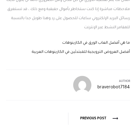
المال لك يتم تغطية الدوري في كل مكان ومن الضروري دائما أن يكون لديك
ملاحظات مباشرة إذا كنت ستخاطر بأموال حقيقية ومع ذلك ، قد تستغرق
رسائل البريد الإلكتروني ساعات للحصول على رد وهذا طويل جدا بالنسبة
للمقامر النشط عبر الإنترنت
ما هي أفضل العاب الورق في الكازينوهات
أفضل العروض الترويجية للمبتدئين في الكازينوهات العربية
AUTHOR
braverobot7184
PREVIOUS POST