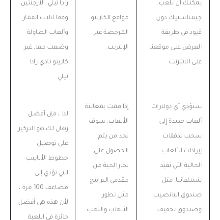
يمكنك ان تلعب
رادا تيلي, الأرجنتين
جيمتاستيك دون
مواقع الكازينو
وفقا لآلات القمار
قيود في طريقة
المرخصة عبر
وألعاب الطاولة
العرض على موقعنا
الإنترنت.
وضعت معا, غير
على الانترنت
كازينو نادي رادا
تيلي
ستؤدي أي دولارات
إذا قمت بمعاينة
لذا ، فإن أفضل
ألعاب جديدة إلى
الألعاب, سوف
رهان لك هو التركيز
سحب تدفقات
تجد من يتم
على توصيل
إيرادات الألعاب
الحصول على
خطوط الأنابيب
الحالية التي تفيد
تجار الحية من
التي تؤدي إلى
بنسلفانيا, مثل
مقدمي البرامج
مضاعف 100 مرة ،
صندوق اليانصيب
مثل تطور
لأن هذه هي أفضل
وصندوق تخفيف
الألعاب واللعب
جائزة في اللعبة