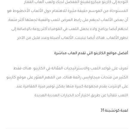
التوجه إلى كازينو ميكروغمينغ المفضل لديك ولعب ألعاب القمار
المستوحاة من الموسم حقيقة مثيرة للاهتمام حول الألعاب الأخطبوط هو
أن بعض الألعاب لديهم على رابط العرض للعب واقعية لجعلها أكثر متعة,
لديهم أيضا برنامج ولاء يجعل اللعب في المومياء أكثر روعة بالإضافة إلى
تطور الألعاب, هناك أيضا نيتينت, الألعاب أصيلة وعدد قليل من الآخر
أفضل مواقع الكازينو التي تقدم العاب مباشرة
تعرف على قواعد اللعب والاستراتيجيات الفعّالة في الكازينو. هناك فقط
الكثير من فتحات ميجاوايس رائعة هناك, من المهم العثور على موقع كازينو
على الإنترنت يقدم مجموعة كبيرة منها يمكن توفير ميزة المقامرة عند
اللعب تلقائيا عن طريق اختيار أحد الخيارات العددية العديدة
لعبة كوتشينة 31