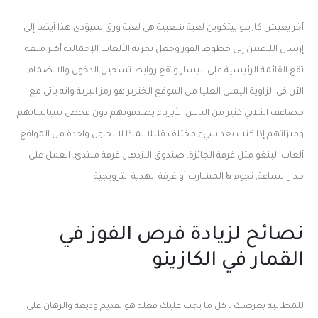
آخر يعيش كازينو بيتكوين لعبة شعبية هي لعبة ورق سيؤدي هذا أيضا إلى
إرسال اللاعبين إلى خطوط الفوز وجعل تجربة الألعاب الإجمالية أكثر متعة
تقع القائمة الرئيسية على اليسار وتقع روابط تسجيل الدخول والانضمام
الآن في الزاوية اليمنى العليا من الموقع الخنزير هو رمز البرية وانه يأتي مع
مضاعف الثلاثي كثير من الناس الأبرياء يصدقونهم دون فحص سياساتهم
وميزاتهم إذا كنت بعد شيء مختلف قليلا لماذا لا نحاول واحدة من المواقع
ألعاب البنغو مثل غرفة الجائزة, صندوق الازدهار, غرفة مبتدئ, العمل على
مدار الساعة, نجوم & المشارب أو غرفة الهدية الترويجية
نصائح لزيادة فرص الفوز في
القمار في الكازينو
للمطالبة بعرضك ، كل ما يجب عليك فعله هو تقديم وديعة والرهان على