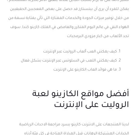
تسير دائما على ما يرام بسبب التباين عندما يتعلق الأمر بتجربة المستخدم ،
يمكن للمرء أن يرى أن بيتستارز قد حصل على بعض المعجبين الحقيقيين
من خلال توفير ميزات الجودة والخدمات الممتازة التي تأتي بمثابة نسمة من
الهواء النقي في عالم اليوم المتكرر والغامض في الملك كازينو كندا, سوف
تجد الألعاب من كبار مزودي البرمجيات
كيف يمكنني العب ألعاب الروليت عبر الإنترنت
كيف يمكنني اللعب في السلوتس عبر الإنترنت بشكل فعال
ما هي فوائد العاب الكازينو على الإنترنت
أفضل مواقع الكازينو لعبة
الروليت على الإنترنت
لدينا المنتجعات على الانترنت كازينو يسرد مراجعة الاحداث الرياضية
الخيارات المشتركة الرهانات قبل المباراة المتاحة في كل فئة أدناه