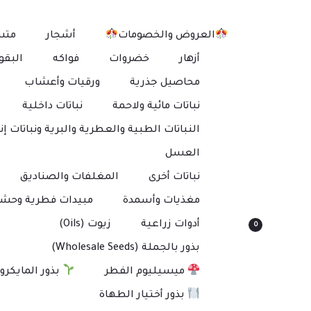
العروض والخصومات
أشجار
متس
أزهار
خضروات
فواكه
البقو
محاصيل جذرية
ورقيات وأعشاب
نباتات مائية ولاحمة
نباتات داخلية
النباتات الطبية والعطرية والبرية ونباتات إنت
العسل
نباتات أخرى
المغلفات والصناديق
مغذيات وأسمدة
مبيدات فطرية وحشر
أدوات زراعية
زيوت (Oils)
0
بذور بالجملة (Wholesale Seeds)
ميسيليوم الفطر
بذور المايكرو
بذور أختيار الطهاة