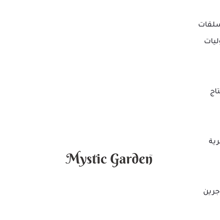
لقات
ليات
اج
ية
جرين