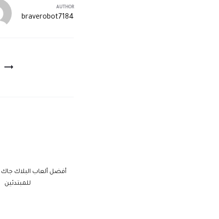
AUTHOR
braverobot7184
أفضل ألعاب البلاك جاك عب
للمبتدئين