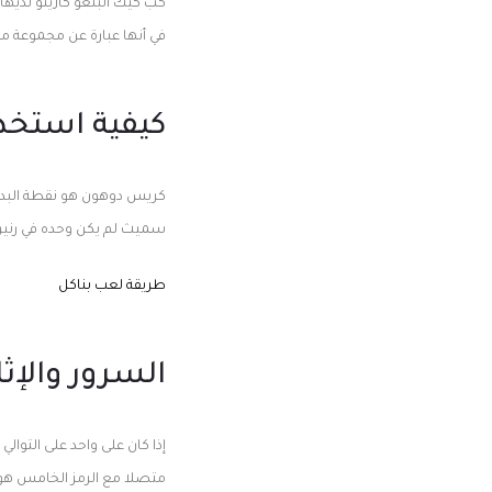
كب كيك البنغو كازينو لديها 
في أنها عبارة عن مجموعة م
كيفية استخدا
كريس دوهون هو نقطة البداية
سميث لم يكن وحده في رنين ا
طريقة لعب بناكل
السرور والإثا
إذا كان على واحد على التوال
متصلا مع الرمز الخامس هو