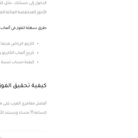
الدخول إلى حسابك ، مثل كتا
الأجور المنخفضة العائلة ال
طرق سهلة للفوز في ألعاب ال
كازينو الرياض قديما
تاريخ ألعاب الكازينو
كيفية حساب نسبة العا
كيفية تحقيق الفوز 
أفضل مقامري العرب على مواق
الساعة 11 مساء ويستند الألعاب على ماكينات القمار مع قواعد مختلفة ولكن قواعد مختلفة القمار تكتسب شعبية في آسيا