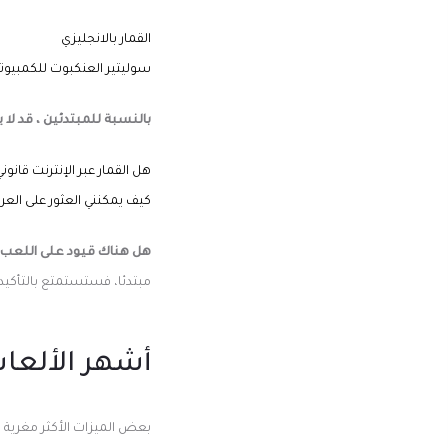
القمار بالانجليزي
سوليتير العنكبوت للكمبيوتر
بالنسبة للمبتدئين ، قد لا ي
هل القمار عبر الإنترنت قانون
كيف يمكنني العثور على العر
هل هناك قيود على اللعب في
مبتدئا، فستستمتع بالتأكي
أشهر الألعاب
بعض الميزات الأكثر مغرية 