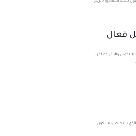
ون تشبه المقامرة بالربح
كل فعال
ايتكوين والإيثريوم لكن
لا
الذي بالتخبط ربما يكون