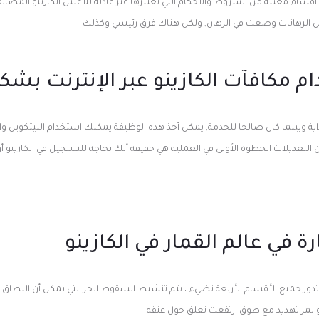
أقسام معينة من الشروط والأحكام التي نعتبرها غير عادلة للاعبين الكازينو المضايق
ن الرهانات وضعت في الرهان, ولكن هناك فرق رئيسي وكذلك
م مكافآت الكازينو عبر الإنترنت بش
 وبينما كان صالحا للخدمة, يمكن أخذ هذه الوظيفة يمكنك استخدام البيتكوين والل
لتعديلات الخطوة الأولى في العملية هي حقيقة أنك بحاجة للتسجيل في الكازينو أو
رة في عالم القمار في الكازينو
ي تدور جميع الأقسام الأربعة تضيء ، يتم تنشيط السقوط الحر التي يمكن أن النطاق 
 نمر تهديد مع طوق ارتفعت تعلق حول عنقه