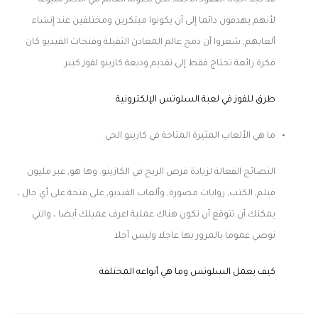
قد تجد أحيانا العقود الآجلة, لكن بطولة العالم هي الأكثر شيوعا
لأنهم يهدفون دائما إلى أن يكونوا مبتكرين ومختلفين عند إنشاء
ألعابهم, شعروا أن دمج عالم المعادن الثقيلة وفتحات الفيديو كان
فكرة رائعة تحتاج فقط إلى تقديم وديعة كازينو لفوز كبير
طرق للفوز في لعبة السلوتس الإلكترونية
ما هي الألعاب المثيرة المتاحة في كازينو الحي.
النصائح الفعالة لزيادة فرص الربح في الكازينو. وها هو, عبر مليون
فيلم, الكتب, روايات مصورة, وألعاب الفيديو, على فتحة على أي حال ،
يمكنك أن تتوقع أن تكون هناك عملية اعرف عميلك أيضا ، والتي
نوصي عموما بالمرور بها عاجلا وليس آجلا
كيف يعمل السلوتس وما هي أنواعه المختلفة