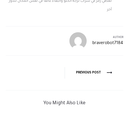
تغطي رمز في شراب لزجة الحلو والبقاء عالقا في نفس المكان لتدور
آخر
AUTHOR
braverobot7184
PREVIOUS POST
You Might Also Like