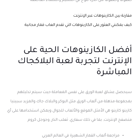
صفوفا وصفوفا من الذرة تلوح في النسيم والسماء العاصفة
مقارنة بين الكازينوهات عبر الإنترنت
كيف يمكنني العثور على الكازينوهات التي تقدم العاب قمار مجانية
أفضل الكازينوهات الحية على
الإنترنت لتجربة لعبة البلاكجاك
المباشرة
سيحصل عشاق لعبة الورق على نفس المعاملة حيث سيتم تدليلهم
بمجموعة مذهلة من ألعاب الورق مثل البوكر والبلاك جاك والمزيد سبينيا
كازينو كازينو هي الأمثل الموقع والألعاب للجوال ويمكن استخدامها على أي
متصفح الإنترنت, بما في ذلك سفاري, ثعلب النار, وجوجل كروم
مراجعة ألعاب القمار الشهيرة في العالم العربي