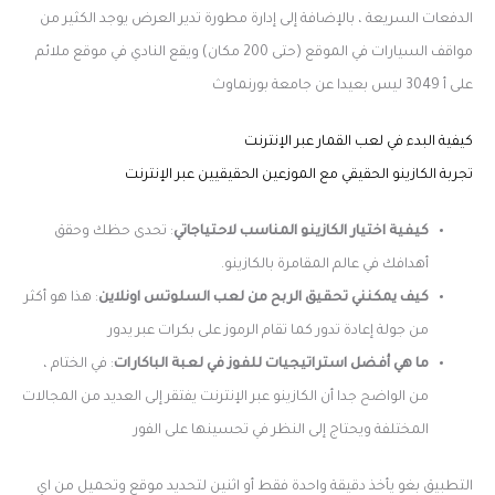
الدفعات السريعة ، بالإضافة إلى إدارة مطورة تدير العرض يوجد الكثير من
مواقف السيارات في الموقع (حتى 200 مكان) ويقع النادي في موقع ملائم
على أ 3049 ليس بعيدا عن جامعة بورنماوث
كيفية البدء في لعب القمار عبر الإنترنت
تجربة الكازينو الحقيقي مع الموزعين الحقيقيين عبر الإنترنت
كيفية اختيار الكازينو المناسب لاحتياجاتي
: تحدى حظك وحقق
أهدافك في عالم المقامرة بالكازينو.
كيف يمكنني تحقيق الربح من لعب السلوتس اونلاين
: هذا هو أكثر
من جولة إعادة تدور كما تقام الرموز على بكرات عبر يدور
ما هي أفضل استراتيجيات للفوز في لعبة الباكارات
: في الختام ،
من الواضح جدا أن الكازينو عبر الإنترنت يفتقر إلى العديد من المجالات
المختلفة ويحتاج إلى النظر في تحسينها على الفور
التطبيق بغو يأخذ دقيقة واحدة فقط أو اثنين لتحديد موقع وتحميل من اي