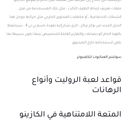
الرئيسية التي تحتاج إلى طرحها على نفسك قبل الالتزام بموقع الكازينو
ملفات تعريف ارتباط الطرف الثالث ، مثل تلك المستخدمة من قبل
الشبكات الاجتماعية ، أو مكملات المحتوى الخارجي مثل خرائط جوجل هذا
الجيل الجديد من بوكر تراكر ، الذي يشار إليه بمودة باسم بي تي 4 ، سيحتفظ
بالقوة الخام للإحصاءات والتقارير القابلة للتخصيص بينما يكون بسيطا بما
يكفي لاستخدامه خارج الصندوق
سوليتير العنكبوت للكمبيوتر
قواعد لعبة الروليت وأنواع
الرهانات
المتعة اللامتناهية في الكازينو