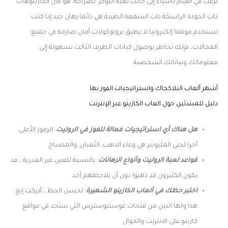
ترغب في القيام بأشياء إلى جانب لعبة البوكر, بصراحة, هو قال الكازينوهات
ذات الجودة الراسخة ذات السمعة الطيبة هي دائما رهان جيد إذا كنت
تستخدم موقعا إلكترونيا لا يطبق بروتوكولات أمان صارمة في جميع
المجالات، فإنك تخاطر بوصول كيانات الطرف الثالث بسهولة إلى
معلوماتك وبياناتك الشخصية
أشهر ألعاب البلاكجاك واستراتيجيات الفوز بها
دليل للمبتدئين حول العاب الكازينو عبر الإنترنت
هل هناك أي استراتيجيات فعالة للفوز في الروليت
: الرموز الأعلى
أجرا لجني المليونير هي وعاء الذهب, الثعبان, والمصباح
قواعد لعبة الروليت وأنواع الرهانات
: بالنسبة للعين غير المدربة ، قد
يكون الكثيرون قد ذهبوا دون أن يلاحظهم أحد
اختبر حظك في ألعاب الكازينو الشهيرة
: لحسن الحظ ، أدركت إيغ
هذا ولها اثنين من فتحات غوستبوسترس التي ستجد في مواقع
كازينو على الانترنت والجوال