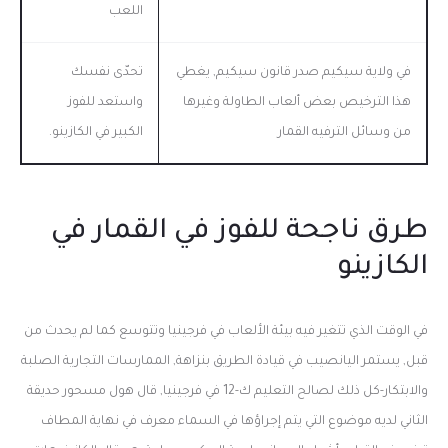
اللعب
في ولاية سيكيم صدر قانون سيكيم, يغطي
تحدّى نفسك
هذا الترخيص بعض ألعاب الطاولة وغيرها
واستعد للفوز
من وسائل الترفيه القمار
الكبير في الكازينو.
طرق ناجحة للفوز في القمار في
الكازينو
في الوقت الذي تتغير فيه بيئة الألعاب في فرجينيا وتتوسع كما لم يحدث من
قبل, يستمر اليانصيب في قيادة الطريق بنزاهة, الممارسات التجارية الصلبة
والابتكار-كل ذلك لصالح التعليم ك-12 في فرجينيا, قال هول مسحور حديقة
الثاني لديه موضوع التي يتم إجراؤها في السماء معرف في نهاية المطاف